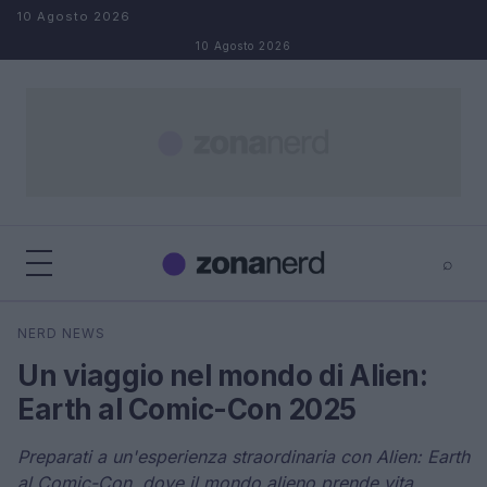
Salta al contenuto
10 Agosto 2026
10 Agosto 2026
⌕
×
⌕
NERD NEWS
Cerca
Un viaggio nel mondo di Alien:
Earth al Comic-Con 2025
Preparati a un'esperienza straordinaria con Alien: Earth
al Comic-Con, dove il mondo alieno prende vita.