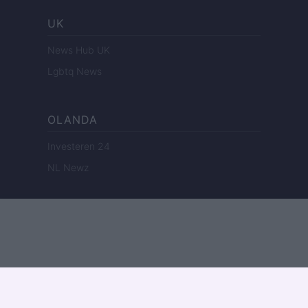
UK
News Hub UK
Lgbtq News
OLANDA
Investeren 24
NL Newz