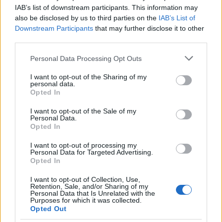
IAB’s list of downstream participants. This information may
also be disclosed by us to third parties on the
IAB’s List of
Downstream Participants
that may further disclose it to other
third parties.
Please note that this website/app uses one or more Google
Personal Data Processing Opt Outs
services and may gather and store information including but
not limited to your visit or usage behaviour. You may click to
I want to opt-out of the Sharing of my
personal data.
grant or deny consent to Google and its third-party tags to
Opted In
use your data for below specified purposes in below Google
consent section.
Continua a leggere
I want to opt-out of the Sale of my
Personal Data.
Opted In
NERD NEWS
I want to opt-out of processing my
Personal Data for Targeted Advertising.
Opted In
I want to opt-out of Collection, Use,
Retention, Sale, and/or Sharing of my
Personal Data that Is Unrelated with the
Purposes for which it was collected.
Opted Out