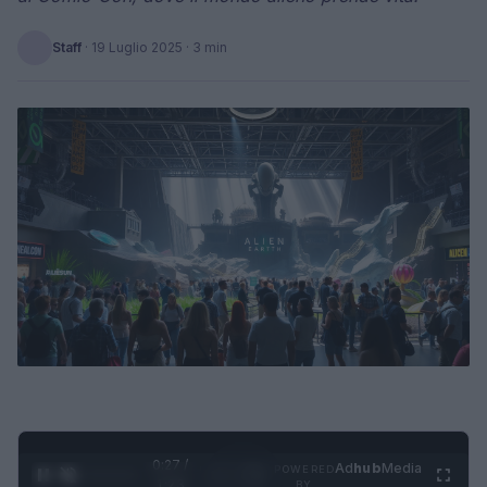
Staff
·
19 Luglio 2025
· 3 min
0:28 /
Ad
hub
Media
POWERED
1
/
4
1:23
BY