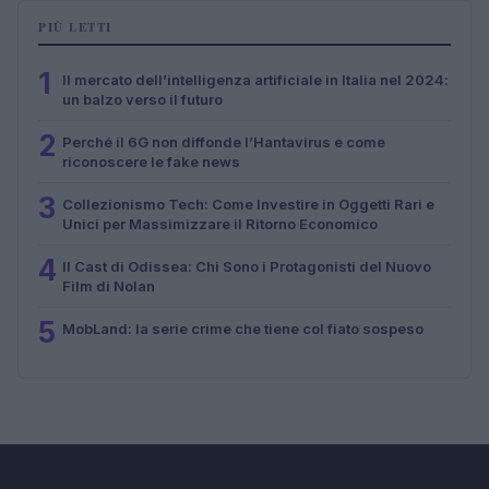
PIÙ LETTI
1
Il mercato dell’intelligenza artificiale in Italia nel 2024:
un balzo verso il futuro
2
Perché il 6G non diffonde l’Hantavirus e come
riconoscere le fake news
3
Collezionismo Tech: Come Investire in Oggetti Rari e
Unici per Massimizzare il Ritorno Economico
4
Il Cast di Odissea: Chi Sono i Protagonisti del Nuovo
Film di Nolan
5
MobLand: la serie crime che tiene col fiato sospeso