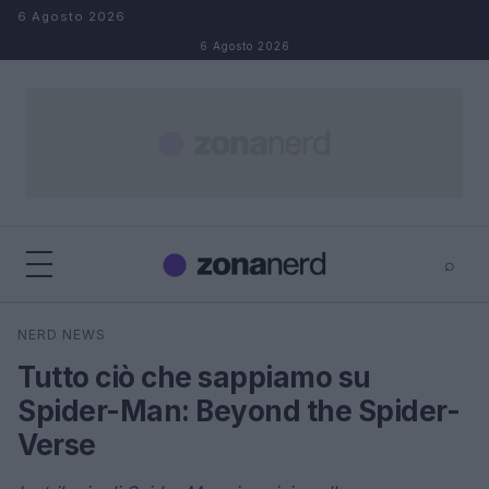
Salta al contenuto
6 Agosto 2026
6 Agosto 2026
⌕
×
⌕
NERD NEWS
Cerca
Tutto ciò che sappiamo su
Spider-Man: Beyond the Spider-
Verse