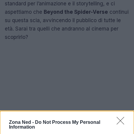
standard per l’animazione e il storytelling, e ci
aspettiamo che
Beyond the Spider-Verse
continui
su questa scia, avvincendo il pubblico di tutte le
età. Sarai tra quelli che andranno al cinema per
scoprirlo?
Zona Ned -
Do Not Process My Personal
Information