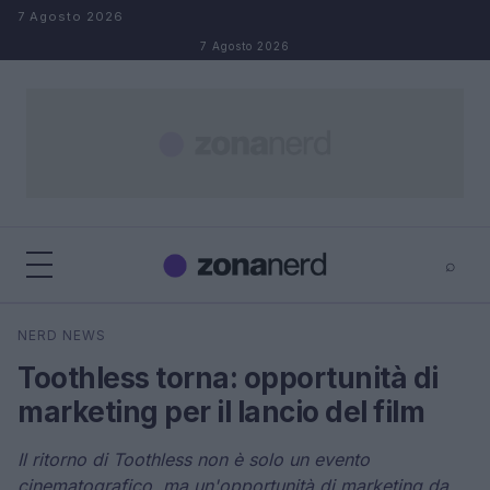
Salta al contenuto
7 Agosto 2026
7 Agosto 2026
⌕
×
⌕
NERD NEWS
Cerca
Toothless torna: opportunità di
marketing per il lancio del film
Il ritorno di Toothless non è solo un evento
cinematografico, ma un'opportunità di marketing da