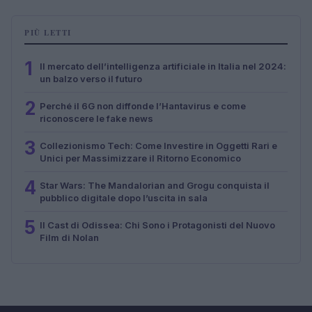
PIÙ LETTI
1
Il mercato dell’intelligenza artificiale in Italia nel 2024:
un balzo verso il futuro
2
Perché il 6G non diffonde l’Hantavirus e come
riconoscere le fake news
3
Collezionismo Tech: Come Investire in Oggetti Rari e
Unici per Massimizzare il Ritorno Economico
4
Star Wars: The Mandalorian and Grogu conquista il
pubblico digitale dopo l’uscita in sala
5
Il Cast di Odissea: Chi Sono i Protagonisti del Nuovo
Film di Nolan