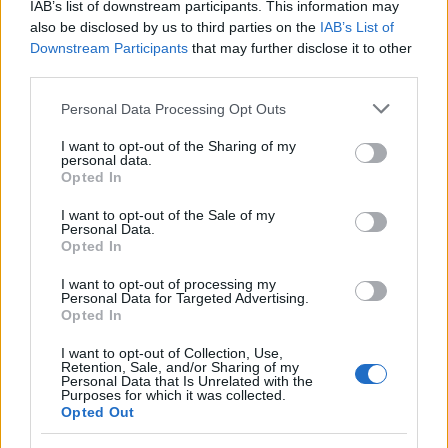
IAB’s list of downstream participants. This information may
also be disclosed by us to third parties on the
IAB’s List of
Downstream Participants
that may further disclose it to other
third parties.
Please note that this website/app uses one or more Google
Personal Data Processing Opt Outs
AUTORE
services and may gather and store information including but
Staff
not limited to your visit or usage behaviour. You may click to
I want to opt-out of the Sharing of my
personal data.
grant or deny consent to Google and its third-party tags to
Opted In
use your data for below specified purposes in below Google
consent section.
I want to opt-out of the Sale of my
Personal Data.
Opted In
I want to opt-out of processing my
Personal Data for Targeted Advertising.
Opted In
I want to opt-out of Collection, Use,
Retention, Sale, and/or Sharing of my
Personal Data that Is Unrelated with the
Purposes for which it was collected.
Opted Out