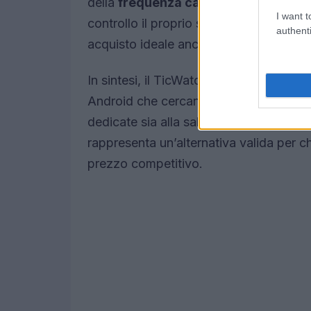
della
frequenza cardiaca
disponibile 
I want t
controllo il proprio stato di salute in 
authenti
acquisto ideale anche per chi è attento
In sintesi, il TicWatch Pro 5 Enduro si 
Android che cercano uno smartwatch vers
dedicate sia alla salute che allo sport
rappresenta un’alternativa valida per ch
prezzo competitivo.