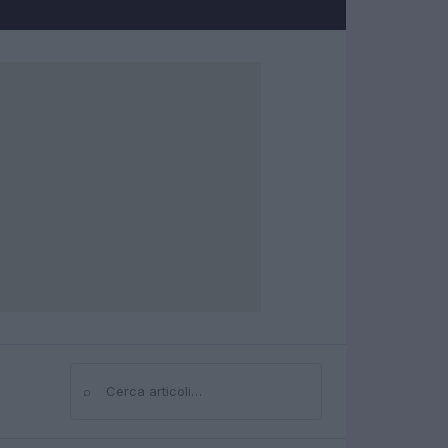
⌕
Cerca