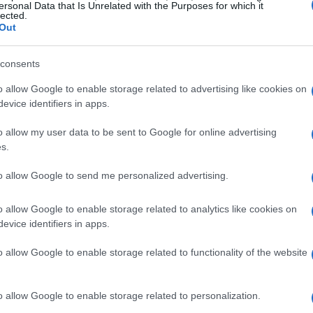
ersonal Data that Is Unrelated with the Purposes for which it
all’avanguardia
lected.
Out
pecificamente per gli utenti Android e si
consents
anzate. Con oltre
110 modalità di allenamento
,
o allow Google to enable storage related to advertising like cookies on
esidera monitorare una vasta gamma di attività
evice identifiers in apps.
 nuoto, grazie alla sua resistenza all’acqua di
o allow my user data to be sent to Google for online advertising
a, strumenti essenziali per gli avventurieri che
s.
 timore di perdersi.
to allow Google to send me personalized advertising.
onitoraggio della salute
o allow Google to enable storage related to analytics like cookies on
evice identifiers in apps.
onanti del TicWatch Pro 5 Enduro è la sua
durata
90 ore
. Questo lo rende un compagno
o allow Google to enable storage related to functionality of the website
te o viaggi in cui non è possibile ricaricare
 solo un orologio per sportivi; il monitoraggio
o allow Google to enable storage related to personalization.