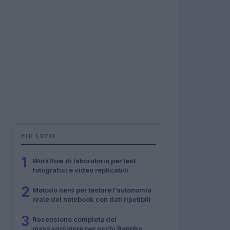
PIÙ LETTI
1
Workflow di laboratorio per test
fotografici e video replicabili
2
Metodo nerd per testare l’autonomia
reale del notebook con dati ripetibili
3
Recensione completa del
massaggiatore per occhi Renpho