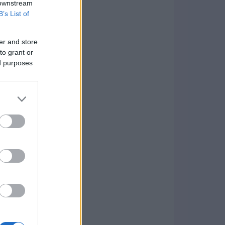
 downstream
B’s List of
er and store
to grant or
ed purposes