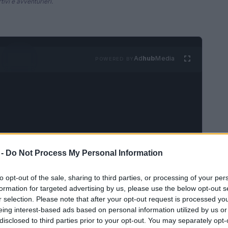
tivi e avventurieri.
Ad
hub
Media
POWERED BY
 -
Do Not Process My Personal Information
e agli smartwatch di lusso
to opt-out of the sale, sharing to third parties, or processing of your per
iero corre spesso ai marchi di alta gamma come
formation for targeted advertising by us, please use the below opt-out s
r selection. Please note that after your opt-out request is processed y
tanto valide e accessibili, come il
TicWatch Pro
eing interest-based ads based on personal information utilized by us or
u Amazon a un prezzo promozionale di
179,76€
.
disclosed to third parties prior to your opt-out. You may separately opt-