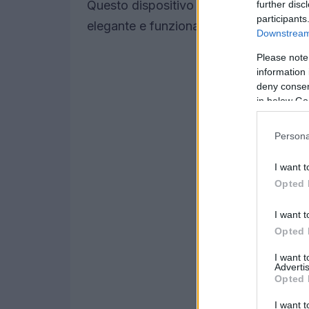
Questo dispositivo rappresenta una sce
further disc
participants
elegante e funzionale, senza dover rinun
Downstream 
Please note
information 
deny consent
in below Go
Persona
I want t
Opted 
I want t
Opted 
I want 
Advertis
Opted 
I want t