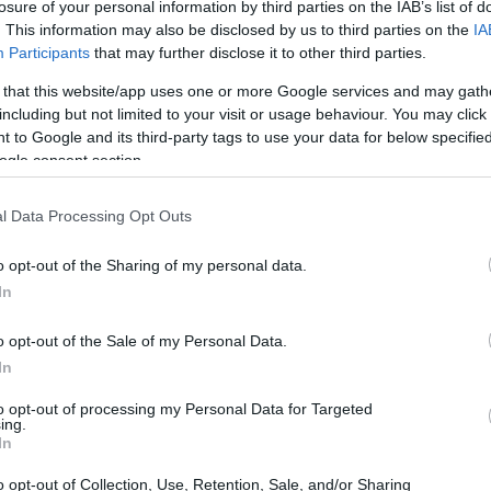
lta interessante per chi cerca un orologio
losure of your personal information by third parties on the IAB’s list of
. This information may also be disclosed by us to third parties on the
IA
ciare alla qualità.
Participants
that may further disclose it to other third parties.
 that this website/app uses one or more Google services and may gath
including but not limited to your visit or usage behaviour. You may click 
 to Google and its third-party tags to use your data for below specifi
ogle consent section.
l Data Processing Opt Outs
o opt-out of the Sharing of my personal data.
In
o opt-out of the Sale of my Personal Data.
In
to opt-out of processing my Personal Data for Targeted
ing.
In
o opt-out of Collection, Use, Retention, Sale, and/or Sharing