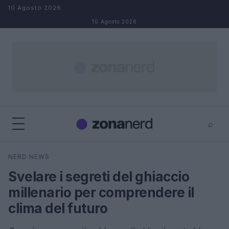
Salta al contenuto
10 Agosto 2026
10 Agosto 2026
⌕
×
⌕
NERD NEWS
Cerca
Svelare i segreti del ghiaccio
millenario per comprendere il
clima del futuro