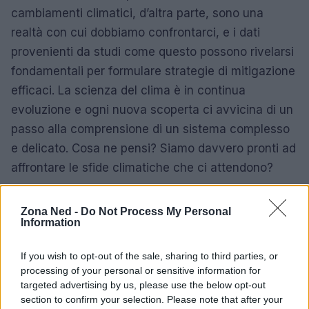
cambiamenti climatici, d’altra parte, sono una
realtà con cui dobbiamo confrontarci, e i dati
provenienti da studi come questo possono rivelarsi
fondamentali per formulare strategie di mitigazione
efficaci. La scienza del clima è in continua
evoluzione e ogni nuova scoperta ci avvicina di un
passo alla comprensione di un sistema complesso
e delicato. Cosa ne pensi? Siamo davvero pronti ad
affrontare le sfide climatiche che ci attendono?
Zona Ned -
Do Not Process My Personal
Information
AUTORE
Staff
If you wish to opt-out of the sale, sharing to third parties, or
processing of your personal or sensitive information for
targeted advertising by us, please use the below opt-out
section to confirm your selection. Please note that after your