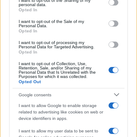
not limited to your visit or usage behaviour. You may click to
I want to opt-out of the Sharing of my
personal data.
grant or deny consent to Google and its third-party tags to
Opted In
use your data for below specified purposes in below Google
consent section.
I want to opt-out of the Sale of my
Personal Data.
Opted In
I want to opt-out of processing my
Personal Data for Targeted Advertising.
Opted In
I want to opt-out of Collection, Use,
Retention, Sale, and/or Sharing of my
Personal Data that Is Unrelated with the
Purposes for which it was collected.
Opted Out
Google consents
I want to allow Google to enable storage
Continua a leggere
related to advertising like cookies on web or
device identifiers in apps.
NERD NEWS
I want to allow my user data to be sent to