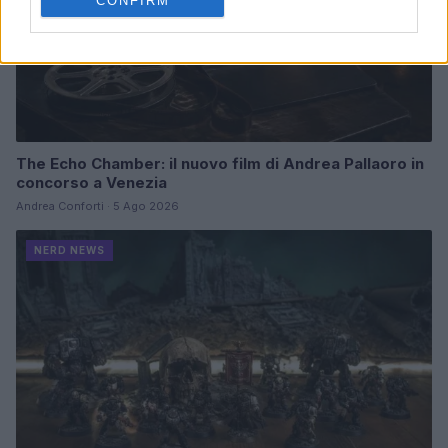
CONFIRM
The Echo Chamber: il nuovo film di Andrea Pallaoro in
concorso a Venezia
Andrea Conforti · 5 Ago 2026
NERD NEWS