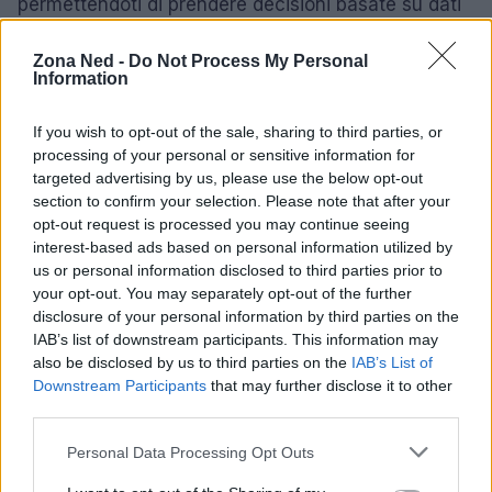
permettendoti di prendere decisioni basate su dati
concreti. Infine, è cruciale definire KPI chiari da
Zona Ned -
Do Not Process My Personal
monitorare, come il prezzo medio di acquisto e il
Information
valore di rivendita, per ottimizzare continuamente
la tua strategia di investimento. Non sottovalutare
If you wish to opt-out of the sale, sharing to third parties, or
processing of your personal or sensitive information for
mai l’importanza di avere un piano ben strutturato!
targeted advertising by us, please use the below opt-out
section to confirm your selection. Please note that after your
“`
opt-out request is processed you may continue seeing
interest-based ads based on personal information utilized by
us or personal information disclosed to third parties prior to
your opt-out. You may separately opt-out of the further
AUTORE
disclosure of your personal information by third parties on the
Staff
IAB’s list of downstream participants. This information may
also be disclosed by us to third parties on the
IAB’s List of
Downstream Participants
that may further disclose it to other
third parties.
Please note that this website/app uses one or more Google
Personal Data Processing Opt Outs
services and may gather and store information including but