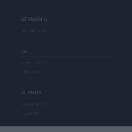
GERMANIA
Investieren24
UK
News Hub UK
Lgbtq News
OLANDA
Investeren 24
NL Newz