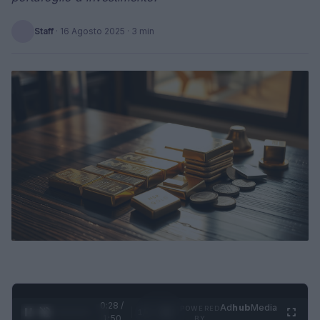
Staff
·
16 Agosto 2025
· 3 min
0:29 /
Ad
hub
Media
POWERED
1
/
4
1:50
BY