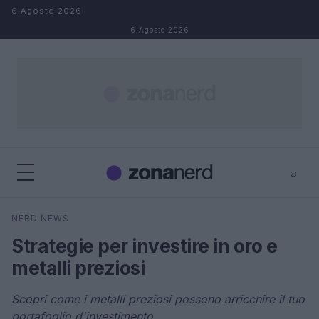
Salta al contenuto
6 Agosto 2026
6 Agosto 2026
⌕
×
⌕
NERD NEWS
Cerca
Strategie per investire in oro e
metalli preziosi
Scopri come i metalli preziosi possono arricchire il tuo
portafoglio d'investimento.