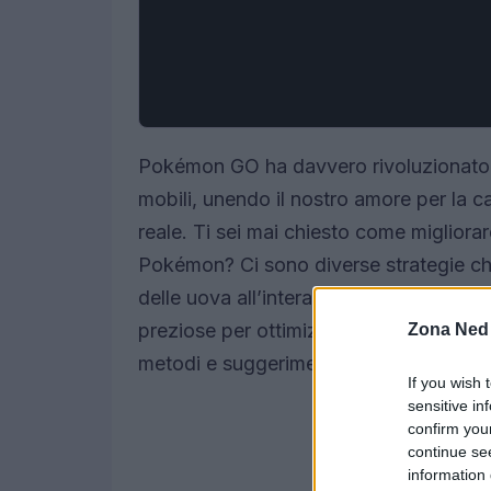
Pokémon GO ha davvero rivoluzionato il
mobili, unendo il nostro amore per la 
reale. Ti sei mai chiesto come migliorar
Pokémon? Ci sono diverse strategie chi
delle uova all’interazione con i Pokést
preziose per ottimizzare la tua avventu
Zona Ned
metodi e suggerimenti utili per massim
If you wish 
sensitive in
confirm you
continue se
information 