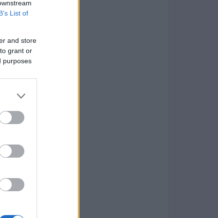
 downstream
B’s List of
er and store
to grant or
ed purposes