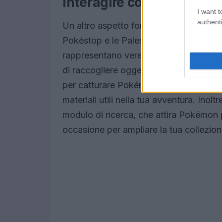
Interagire con Pokéstop e
I want t
authenti
Un altro aspetto fondamentale per il t
Pokéstop e le Palestre. Questi luoghi n
rappresentano vere e proprie miniere d’
di raccogliere oggetti essenziali, come
per catturare Pokémon. Non dimenticare d
materiali utili nella tua avventura. Inol
modulo di ricerca, che attira Pokémon 
occasione per ampliare la tua collezion