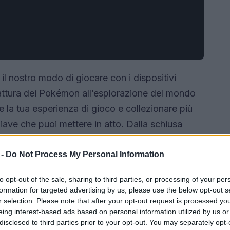
 nostro modo di giocare con i dispositivi
cattura dei Pokémon all’esplorazione del mondo
e la tua esperienza di gioco e collezionare più
ave che puoi mettere in atto. Dalla schiusa
op, ogni aspetto del gioco offre opportunità
ra. In questo articolo, andremo a esplorare vari
 -
Do Not Process My Personal Information
izzare il tuo successo nel catturare Pokémon.
to opt-out of the sale, sharing to third parties, or processing of your per
formation for targeted advertising by us, please use the below opt-out s
r selection. Please note that after your opt-out request is processed y
eing interest-based ads based on personal information utilized by us or
disclosed to third parties prior to your opt-out. You may separately opt-