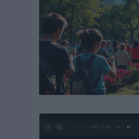
0:28 / 1:20
1
/
4