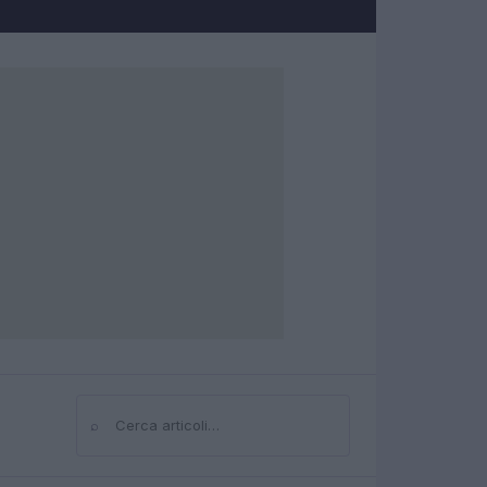
⌕
Cerca