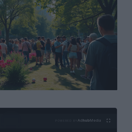
Ad
hub
Media
POWERED BY