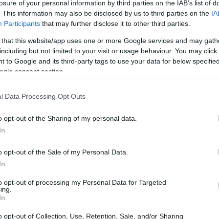
losure of your personal information by third parties on the IAB’s list of
. This information may also be disclosed by us to third parties on the
IA
Participants
that may further disclose it to other third parties.
 that this website/app uses one or more Google services and may gath
including but not limited to your visit or usage behaviour. You may click 
 to Google and its third-party tags to use your data for below specifi
ogle consent section.
l Data Processing Opt Outs
o opt-out of the Sharing of my personal data.
In
o opt-out of the Sale of my Personal Data.
ttenere nuovi Pokémon
In
er ottenere nuovi Pokémon in Pokémon GO è
to opt-out of processing my Personal Data for Targeted
ing.
nare nel tuo quartiere, sapendo che ogni passo
In
 Le uova possono essere schiuse camminando, e
o opt-out of Collection, Use, Retention, Sale, and/or Sharing