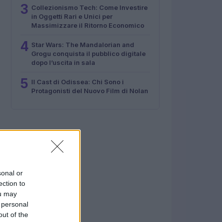
3
Collezionismo Tech: Come Investire
in Oggetti Rari e Unici per
Massimizzare il Ritorno Economico
4
Star Wars: The Mandalorian and
Grogu conquista il pubblico digitale
dopo l’uscita in sala
5
Il Cast di Odissea: Chi Sono i
Protagonisti del Nuovo Film di Nolan
sonal or
ection to
ou may
 personal
out of the