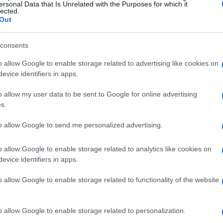
i, potresti avere la fortuna di ottenere Pokémon
ersonal Data that Is Unrelated with the Purposes for which it
lected.
e delle uova in incubatrice e sfrutta ogni
Out
imizzare le tue possibilità di scoprire Pokémon
consents
categorie: 2 km, 5 km e 10 km, ognuna con una
. E non dimenticare, la varietà di Pokémon che
o allow Google to enable storage related to advertising like cookies on
evice identifiers in apps.
mpo, quindi è fondamentale rimanere aggiornati
o allow my user data to be sent to Google for online advertising
s.
ente la tua strategia di schiusa delle uova,
to allow Google to send me personalized advertising.
ncubatrici infinite, che ti consentono di
. E non sottovalutare l’importanza delle
o allow Google to enable storage related to analytics like cookies on
evice identifiers in apps.
rovi nei Pokéstop: possono davvero fare la
o dettaglio può rivelarsi cruciale nel tuo viaggio
o allow Google to enable storage related to functionality of the website
o allow Google to enable storage related to personalization.