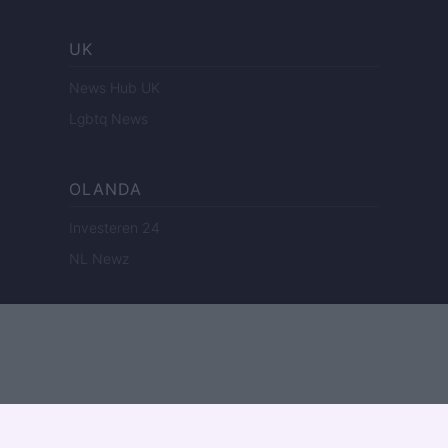
UK
News Hub UK
Lgbtq News
OLANDA
Investeren 24
NL Newz