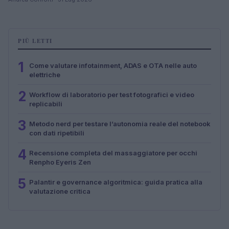
PIÙ LETTI
1
Come valutare infotainment, ADAS e OTA nelle auto
elettriche
2
Workflow di laboratorio per test fotografici e video
replicabili
3
Metodo nerd per testare l’autonomia reale del notebook
con dati ripetibili
4
Recensione completa del massaggiatore per occhi
Renpho Eyeris Zen
5
Palantir e governance algoritmica: guida pratica alla
valutazione critica