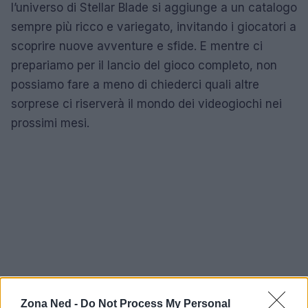
l’universo di Stellar Blade si aggiunge a un catalogo
sempre più ricco e variegato, invitando i giocatori a
scoprire nuove avventure e sfide. E mentre ci
prepariamo per il lancio del gioco completo, non
possiamo fare a meno di chiederci quali altre
sorprese ci riserverà il mondo dei videogiochi nei
prossimi mesi.
Zona Ned -
Do Not Process My Personal