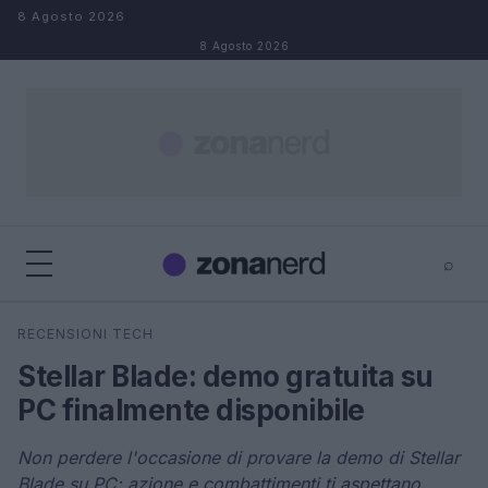
Salta al contenuto
8 Agosto 2026
8 Agosto 2026
⌕
×
⌕
RECENSIONI TECH
Cerca
Stellar Blade: demo gratuita su
PC finalmente disponibile
Non perdere l'occasione di provare la demo di Stellar
Blade su PC: azione e combattimenti ti aspettano.