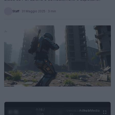
Staff
·
31 Maggio 2025
· 3 min
0:29 /
Ad
hub
Media
POWERED
1
/
4
1:20
BY