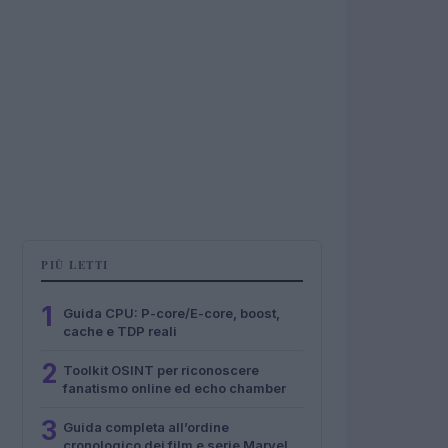
PIÙ LETTI
1
Guida CPU: P-core/E-core, boost,
cache e TDP reali
2
Toolkit OSINT per riconoscere
fanatismo online ed echo chamber
3
Guida completa all’ordine
cronologico dei film e serie Marvel