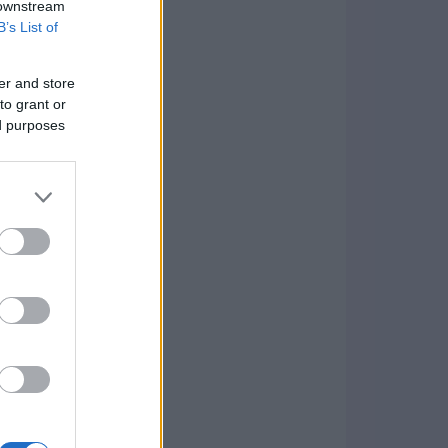
 downstream
B’s List of
er and store
to grant or
ed purposes