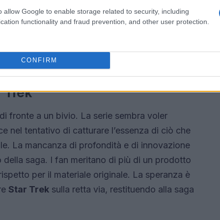
azione di un’atmosfera coinvolgente. La serie
o allow Google to enable storage related to security, including
are una pallida imitazione di ciò che
Star Trek
cation functionality and fraud prevention, and other user protection.
ntelligenti e stimolanti, che un tempo
ascia i fan con un senso di nostalgia per i tempi
CONFIRM
r Trek
 di fronte a un bivio. La serie sembra voler
sce nel tentativo di catturare l’essenza di ciò che
e. La mancanza di profondità e di innovazione
o della saga. I fan meritano di più di un prodotto
spetto per il materiale originale. La speranza è
are
Star Trek
sulla retta via, restituendo alla saga