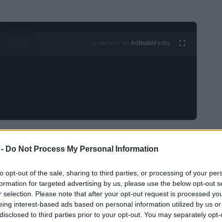
Ad
hub
Media
POWERED BY
ersa
 -
Do Not Process My Personal Information
etta un viaggio avventuroso tra le stelle, ricco di
to opt-out of the sale, sharing to third parties, or processing of your per
uttavia,
Star Trek: Section 31
sembra allontanarsi
formation for targeted advertising by us, please use the below opt-out s
r selection. Please note that after your opt-out request is processed y
do interrogativi tra i fan più accaniti. La serie,
eing interest-based ads based on personal information utilized by us or
resenta una trama che, sebbene promettente, si
disclosed to third parties prior to your opt-out. You may separately opt-