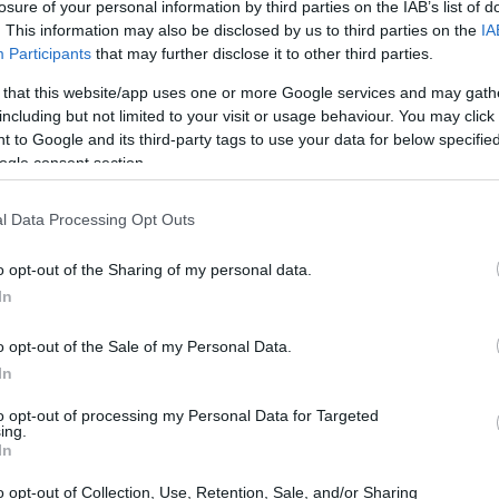
losure of your personal information by third parties on the IAB’s list of
e Philippa Georgiou, interpretata da Miku
. This information may also be disclosed by us to third parties on the
IA
nnica, ma il suo sviluppo rimane superficiale e
Participants
that may further disclose it to other third parties.
 that this website/app uses one or more Google services and may gath
including but not limited to your visit or usage behaviour. You may click 
 to Google and its third-party tags to use your data for below specifi
ogle consent section.
l Data Processing Opt Outs
o opt-out of the Sharing of my personal data.
In
o opt-out of the Sale of my Personal Data.
In
to opt-out of processing my Personal Data for Targeted
ing.
In
o opt-out of Collection, Use, Retention, Sale, and/or Sharing