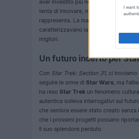
aver investito più nei
VFX
che nella cre
I want t
tenta di innovare, ma finisce per risult
authenti
rappresenta. La mancanza di contenuti i
caratterizzavano la saga, è evidente e l
migliori.
Un futuro incerto per Sta
Con
Star Trek: Section 31
, ci troviamo
seguire le orme di
Star Wars
, ma falli
ha reso
Star Trek
un fenomeno cultural
autentica solleva interrogativi sul futur
che sembra essere stato creato senza ri
che i prossimi progetti possano riport
il suo splendore perduto.