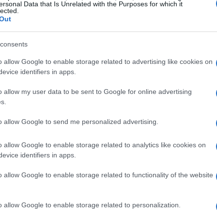
ersonal Data that Is Unrelated with the Purposes for which it
lected.
Out
consents
ione di cattura orchestrata da una task force che
o allow Google to enable storage related to advertising like cookies on
sible
. Tuttavia, la mancanza di originalità è
evice identifiers in apps.
 visti, con un villain che si rivela un traditore, un
o allow my user data to be sent to Google for online advertising
e. La direzione di Olatunde Osunsanmi non
s.
ncente, lasciando gli attori a recitare in modo
to allow Google to send me personalized advertising.
 Yeoh, solitamente carismatica, appare spenta e
o allow Google to enable storage related to analytics like cookies on
evice identifiers in apps.
o allow Google to enable storage related to functionality of the website
elevato,
Section 31
si presenta come un film per
nografie sono limitate e la produzione sembra
o allow Google to enable storage related to personalization.