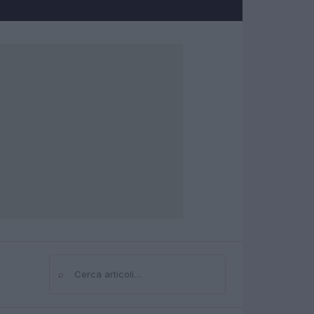
⌕
Cerca