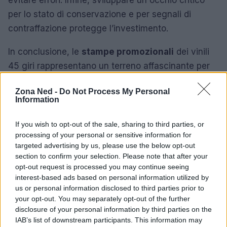
per lo stato di conservazione e per segnali di
contraffazione protegge l’investimento.
In conclusione, le
stampe promozionali
dei vinili
45 giri rappresentano un terreno affascinante per
chi ama la musica e il
collezionismo
. Tra storia,
Zona Ned -
Do Not Process My Personal
rarità e valore economico, questi oggetti
Information
raccontano epoche e strategie del mercato
discografico. Con le giuste conoscenze e risorse è
If you wish to opt-out of the sale, sharing to third parties, or
processing of your personal or sensitive information for
possibile scoprire vere perle e costruire una
targeted advertising by us, please use the below opt-out
collezione significativa, che unisce passione e
section to confirm your selection. Please note that after your
competenza.
opt-out request is processed you may continue seeing
interest-based ads based on personal information utilized by
us or personal information disclosed to third parties prior to
your opt-out. You may separately opt-out of the further
AUTORE
disclosure of your personal information by third parties on the
Niccolò Conforti
IAB’s list of downstream participants. This information may