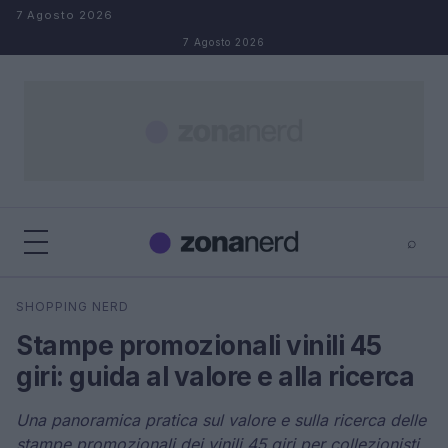
Salta al contenuto
7 Agosto 2026
7 Agosto 2026
⌕
×
⌕
SHOPPING NERD
Cerca
Stampe promozionali vinili 45
giri: guida al valore e alla ricerca
Una panoramica pratica sul valore e sulla ricerca delle
stampe promozionali dei vinili 45 giri per collezionisti