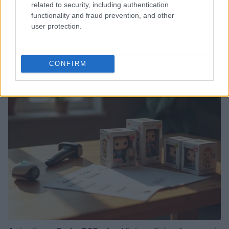
related to security, including authentication
functionality and fraud prevention, and other
user protection.
Smartphone pieghevoli: come scegliere con criteri
tecnici solidi
CONFIRM
Andrea Conforti · 6 Ago 2026
SHOPPING NERD