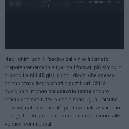
0:28 /
Ad
hub
Media
POWERED
1
/
4
1:20
BY
Negli ultimi anni il fascino del vinile è tornato
prepotentemente in auge: tra i formati più simbolici
ci sono i
vinili 45 giri
, piccoli dischi che spesso
celano storie interessanti e pezzi rari. Chi si
avvicina al mondo del
collezionismo
scopre
presto che non tutte le copie sono uguali: alcune
edizioni, nate con finalità promozionali, assumono
un significato storico ed economico superiore alle
versioni commerciali.