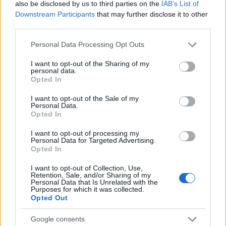
also be disclosed by us to third parties on the
IAB’s List of
Niccolò Conforti ha seguito il lancio di una
Downstream Participants
that may further disclose it to other
startup napoletana in un incontro al Centro
third parties.
Direzionale, sostenendo una linea editoriale
pro-innovazione nel settore fintech. Analista
Please note that this website/app uses one or more Google
Personal Data Processing Opt Outs
fintech, porta un dettaglio biografico:
services and may gather and store information including but
mantiene un registro delle prime pitch a cui ha
not limited to your visit or usage behaviour. You may click to
I want to opt-out of the Sharing of my
assistito a Napoli.
personal data.
grant or deny consent to Google and its third-party tags to
Opted In
use your data for below specified purposes in below Google
consent section.
I want to opt-out of the Sale of my
Personal Data.
Opted In
I want to opt-out of processing my
Personal Data for Targeted Advertising.
Opted In
I want to opt-out of Collection, Use,
Retention, Sale, and/or Sharing of my
Personal Data that Is Unrelated with the
Purposes for which it was collected.
Opted Out
Google consents