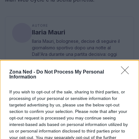
AUTORE
Ilaria Mauri
Ilaria Mauri, bolognese, decise di seguire il
giornalismo sportivo dopo una notte al
Dall'Ara durante una partita decisiva: oggi
coordina le pagine di competizioni e
commenti. In redazione predilige reportage
Zona Ned -
Do Not Process My Personal
sul campo e conserva il biglietto di quella
Information
partita come prova della svolta.
If you wish to opt-out of the sale, sharing to third parties, or
processing of your personal or sensitive information for
targeted advertising by us, please use the below opt-out
section to confirm your selection. Please note that after your
opt-out request is processed you may continue seeing
interest-based ads based on personal information utilized by
us or personal information disclosed to third parties prior to
your opt-out. You may separately opt-out of the further