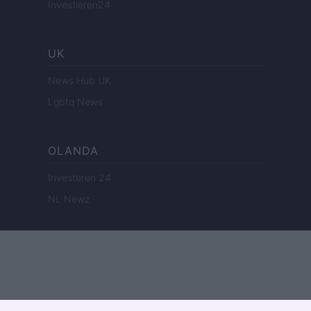
Investieren24
UK
News Hub UK
Lgbtq News
OLANDA
Investeren 24
NL Newz