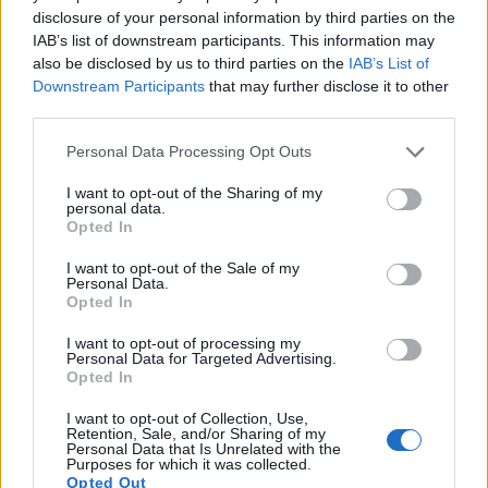
disclosure of your personal information by third parties on the
IAB’s list of downstream participants. This information may
also be disclosed by us to third parties on the
IAB’s List of
Downstream Participants
that may further disclose it to other
third parties.
Please note that this website/app uses one or more Google
Personal Data Processing Opt Outs
services and may gather and store information including but
not limited to your visit or usage behaviour. You may click to
I want to opt-out of the Sharing of my
personal data.
grant or deny consent to Google and its third-party tags to
Opted In
use your data for below specified purposes in below Google
consent section.
I want to opt-out of the Sale of my
Personal Data.
Opted In
I want to opt-out of processing my
Continua a leggere
Personal Data for Targeted Advertising.
Opted In
SHOPPING NERD
I want to opt-out of Collection, Use,
Retention, Sale, and/or Sharing of my
Personal Data that Is Unrelated with the
Purposes for which it was collected.
Opted Out