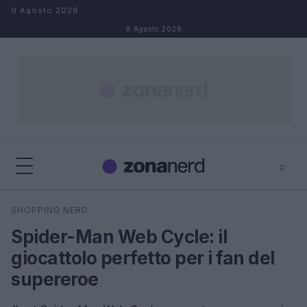
Salta al contenuto
9 Agosto 2026
9 Agosto 2026
⌕
×
⌕
SHOPPING NERD
Cerca
Spider-Man Web Cycle: il
giocattolo perfetto per i fan del
supereroe