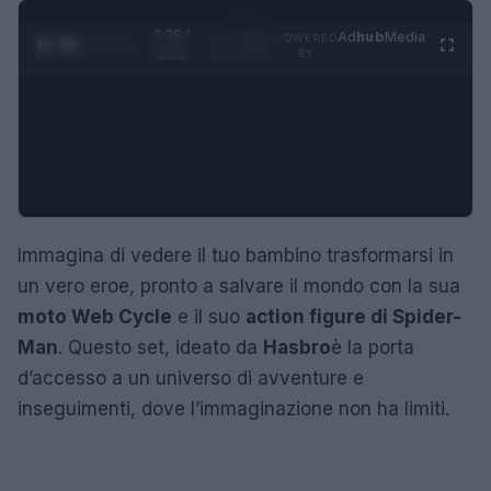
0:29 /
Ad
hub
Media
POWERED
1
/
4
1:23
BY
Immagina di vedere il tuo bambino trasformarsi in
un vero eroe, pronto a salvare il mondo con la sua
moto Web Cycle
e il suo
action figure di Spider-
Man
. Questo set, ideato da
Hasbro
è la porta
d’accesso a un universo di avventure e
inseguimenti, dove l’immaginazione non ha limiti.