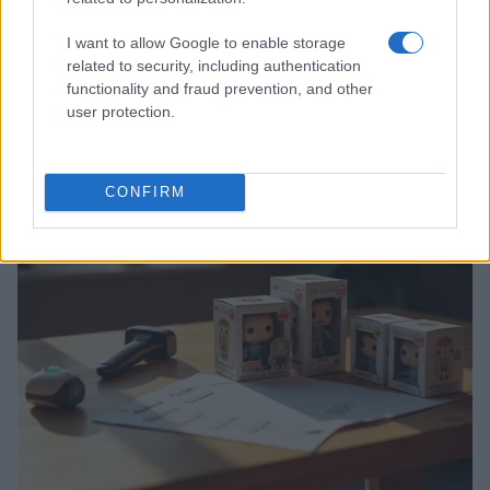
I want to allow Google to enable storage
related to security, including authentication
functionality and fraud prevention, and other
user protection.
Smartphone pieghevoli: come scegliere con criteri
tecnici solidi
Andrea Conforti · 6 Ago 2026
CONFIRM
SHOPPING NERD