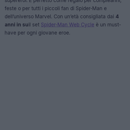
supereroi. È perfetto come regalo per compleanni,
feste o per tutti i piccoli fan di Spider-Man e
dell’universo Marvel. Con un’età consigliata dai
4
anni in su
il set
Spider-Man Web Cycle
è un must-
have per ogni giovane eroe.