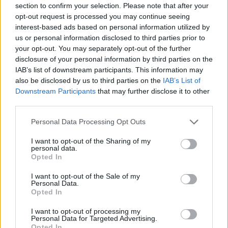
section to confirm your selection. Please note that after your
Continua a leggere
opt-out request is processed you may continue seeing
interest-based ads based on personal information utilized by
RECENSIONI TECH
us or personal information disclosed to third parties prior to
your opt-out. You may separately opt-out of the further
disclosure of your personal information by third parties on the
IAB’s list of downstream participants. This information may
also be disclosed by us to third parties on the
IAB’s List of
Downstream Participants
that may further disclose it to other
third parties.
Please note that this website/app uses one or more Google
Personal Data Processing Opt Outs
services and may gather and store information including but
not limited to your visit or usage behaviour. You may click to
I want to opt-out of the Sharing of my
personal data.
grant or deny consent to Google and its third-party tags to
Opted In
use your data for below specified purposes in below Google
consent section.
I want to opt-out of the Sale of my
Workflow di laboratorio per test fotografici e video
Personal Data.
replicabili
Opted In
Andrea Conforti · 1 Ago 2026
I want to opt-out of processing my
Personal Data for Targeted Advertising.
RECENSIONI TECH
Opted In