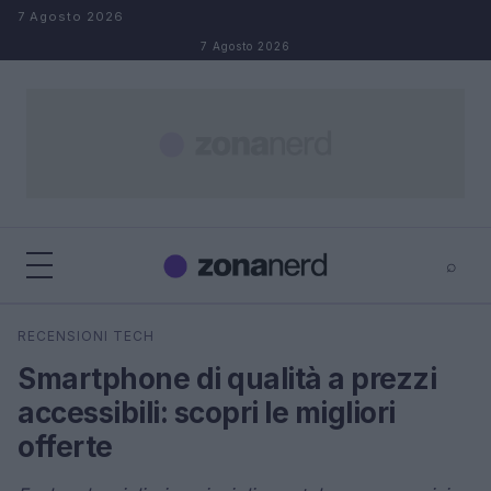
Salta al contenuto
7 Agosto 2026
7 Agosto 2026
⌕
×
⌕
RECENSIONI TECH
Cerca
Smartphone di qualità a prezzi
accessibili: scopri le migliori
offerte