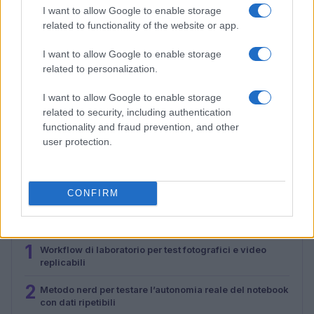
I want to allow Google to enable storage
related to functionality of the website or app.
I want to allow Google to enable storage
related to personalization.
I want to allow Google to enable storage
related to security, including authentication
functionality and fraud prevention, and other
Recensione completa del massaggiatore per occhi
user protection.
Renpho Eyeris Zen
Andrea Conforti · 29 Lug 2026
CONFIRM
PIÙ LETTI
1
Workflow di laboratorio per test fotografici e video
replicabili
2
Metodo nerd per testare l’autonomia reale del notebook
con dati ripetibili