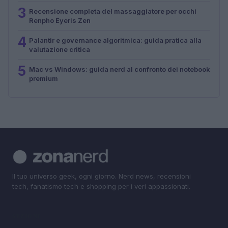
3
Recensione completa del massaggiatore per occhi
Renpho Eyeris Zen
4
Palantir e governance algoritmica: guida pratica alla
valutazione critica
5
Mac vs Windows: guida nerd al confronto dei notebook
premium
Il tuo universo geek, ogni giorno. Nerd news, recensioni
tech, fanatismo tech e shopping per i veri appassionati.
SEZIONI