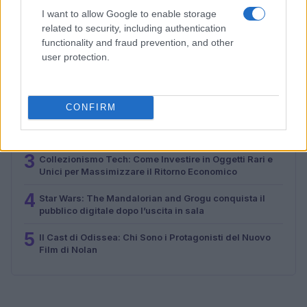
I want to allow Google to enable storage
related to security, including authentication
functionality and fraud prevention, and other
PIÙ LETTI
user protection.
1
Il mercato dell’intelligenza artificiale in Italia nel 2024:
un balzo verso il futuro
CONFIRM
2
Perché il 6G non diffonde l’Hantavirus e come
riconoscere le fake news
3
Collezionismo Tech: Come Investire in Oggetti Rari e
Unici per Massimizzare il Ritorno Economico
4
Star Wars: The Mandalorian and Grogu conquista il
pubblico digitale dopo l’uscita in sala
5
Il Cast di Odissea: Chi Sono i Protagonisti del Nuovo
Film di Nolan