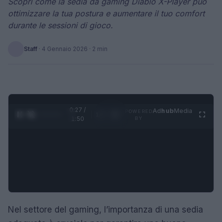
Scopri come la sedia da gaming Diablo X-Player può
ottimizzare la tua postura e aumentare il tuo comfort
durante le sessioni di gioco.
Staff
·
4 Gennaio 2026
· 2 min
0:28 /
Ad
hub
Media
POWERED
1
/
4
1:50
BY
Nel settore del gaming, l’importanza di una sedia