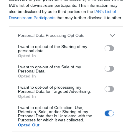
IAB’s list of downstream participants. This information may
also be disclosed by us to third parties on the
IAB’s List of
Downstream Participants
that may further disclose it to other
third parties.
Pieve Comics 2026: tutto ciò che devi sapere
Please note that this website/app uses one or more Google
Personal Data Processing Opt Outs
sull’evento nerd di Perugia
services and may gather and store information including but
Andrea Conforti · 6 Ago 2026
not limited to your visit or usage behaviour. You may click to
I want to opt-out of the Sharing of my
personal data.
grant or deny consent to Google and its third-party tags to
Opted In
use your data for below specified purposes in below Google
NERD NEWS
consent section.
I want to opt-out of the Sale of my
Personal Data.
Opted In
I want to opt-out of processing my
Personal Data for Targeted Advertising.
Opted In
I want to opt-out of Collection, Use,
Retention, Sale, and/or Sharing of my
Personal Data that Is Unrelated with the
Purposes for which it was collected.
Opted Out