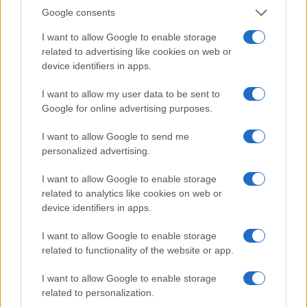
Google consents
Boom del settore tech italiano: 652 milioni in venture
capital nel primo semestre 2026
I want to allow Google to enable storage
Andrea Conforti · 6 Ago 2026
related to advertising like cookies on web or
device identifiers in apps.
NERD NEWS
I want to allow my user data to be sent to
Google for online advertising purposes.
I want to allow Google to send me
personalized advertising.
I want to allow Google to enable storage
related to analytics like cookies on web or
device identifiers in apps.
I want to allow Google to enable storage
related to functionality of the website or app.
Malescomics 2026: eventi, ospiti e attività in Valle
I want to allow Google to enable storage
Vigezzo
related to personalization.
Andrea Conforti · 5 Ago 2026