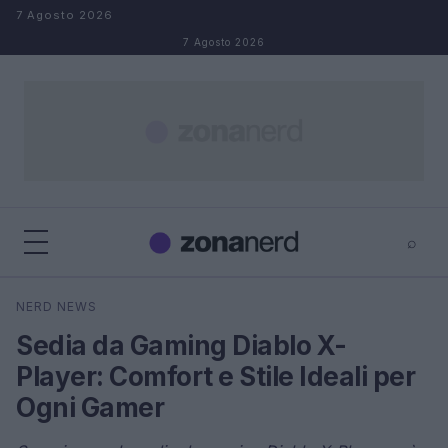
Salta al contenuto
7 Agosto 2026
7 Agosto 2026
⌕
×
⌕
NERD NEWS
Cerca
Sedia da Gaming Diablo X-
Player: Comfort e Stile Ideali per
Ogni Gamer