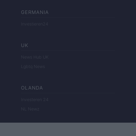
GERMANIA
Investieren24
UK
News Hub UK
Lgbtq News
OLANDA
Investeren 24
NL Newz