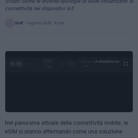
Scopri come le diverse tipologie di eSIM influenzano la
connettività nei dispositivi IoT.
Staff
·
1 Agosto 2025
· 4 min
0:28 /
Ad
hub
Media
POWERED
1
/
4
1:21
BY
Nel panorama attuale della connettività mobile, le
eSIM si stanno affermando come una soluzione