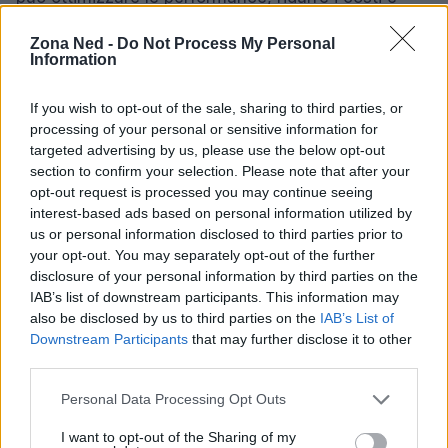
migliorare la sicurezza delle implementazioni IoT.
Zona Ned -
Do Not Process My Personal
Nella mia esperienza, è essenziale approcciare
Information
queste scelte con un’analisi data-driven per
garantire risultati misurabili e soddisfacenti nel
If you wish to opt-out of the sale, sharing to third parties, or
processing of your personal or sensitive information for
lungo termine. Sei pronto a esplorare le potenzialità
targeted advertising by us, please use the below opt-out
delle eSIM nel tuo prossimo progetto?
section to confirm your selection. Please note that after your
opt-out request is processed you may continue seeing
interest-based ads based on personal information utilized by
us or personal information disclosed to third parties prior to
AUTORE
your opt-out. You may separately opt-out of the further
Staff
disclosure of your personal information by third parties on the
IAB’s list of downstream participants. This information may
also be disclosed by us to third parties on the
IAB’s List of
Downstream Participants
that may further disclose it to other
third parties.
Please note that this website/app uses one or more Google
Personal Data Processing Opt Outs
services and may gather and store information including but
not limited to your visit or usage behaviour. You may click to
I want to opt-out of the Sharing of my