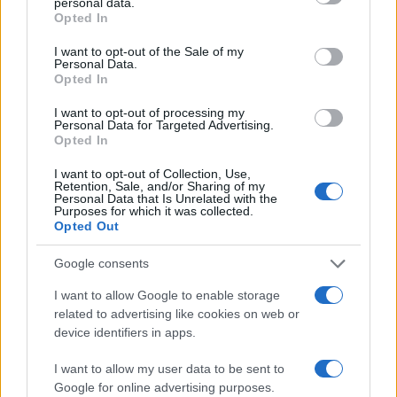
personal data.
grant or deny consent to Google and its third-party tags to
Opted In
use your data for below specified purposes in below Google
consent section.
I want to opt-out of the Sale of my
Personal Data.
Opted In
I want to opt-out of processing my
Personal Data for Targeted Advertising.
Opted In
I want to opt-out of Collection, Use,
Retention, Sale, and/or Sharing of my
Personal Data that Is Unrelated with the
Purposes for which it was collected.
Opted Out
Google consents
I want to allow Google to enable storage
Continua a leggere
related to advertising like cookies on web or
device identifiers in apps.
NERD NEWS
I want to allow my user data to be sent to
Google for online advertising purposes.