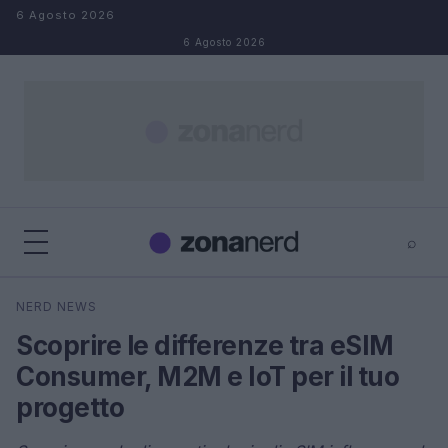
Salta al contenuto
6 Agosto 2026
6 Agosto 2026
⌕
×
⌕
NERD NEWS
Cerca
Scoprire le differenze tra eSIM
Consumer, M2M e IoT per il tuo
progetto