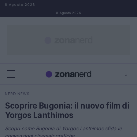
Salta al contenuto
8 Agosto 2026
8 Agosto 2026
⌕
×
⌕
NERD NEWS
Cerca
Scoprire Bugonia: il nuovo film di
Yorgos Lanthimos
Scopri come Bugonia di Yorgos Lanthimos sfida le
convenzioni cinematografiche.