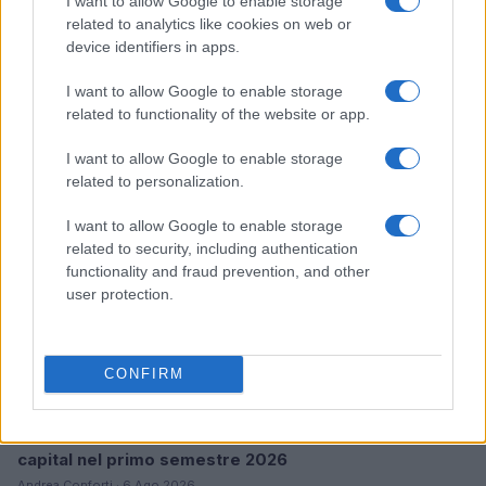
I want to allow Google to enable storage
related to analytics like cookies on web or
Pieve Comics 2026: tutto ciò che devi sapere
device identifiers in apps.
sull’evento nerd di Perugia
Andrea Conforti · 6 Ago 2026
I want to allow Google to enable storage
related to functionality of the website or app.
NERD NEWS
I want to allow Google to enable storage
related to personalization.
I want to allow Google to enable storage
related to security, including authentication
functionality and fraud prevention, and other
user protection.
CONFIRM
Boom del settore tech italiano: 652 milioni in venture
capital nel primo semestre 2026
Andrea Conforti · 6 Ago 2026