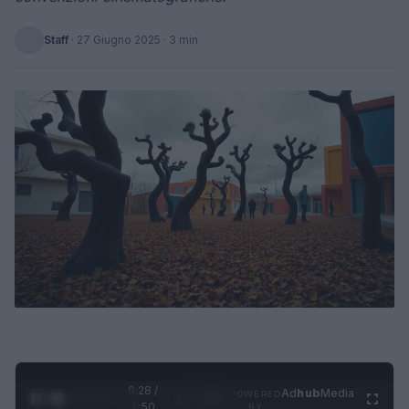
Staff
·
27 Giugno 2025
· 3 min
0:29 /
Ad
hub
Media
POWERED
1
/
4
1:50
BY