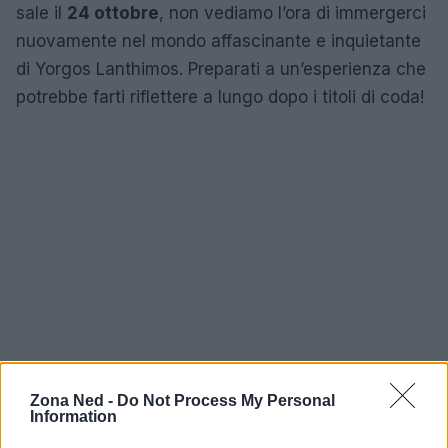
sale il
24 ottobre
, non vediamo l’ora di immergerci
nuovamente nel mondo affascinante e inquietante
di Yorgos Lanthimos. Preparati a un’esperienza che
potrebbe farti riflettere a lungo dopo i titoli di coda!
Zona Ned -
Do Not Process My Personal
Information