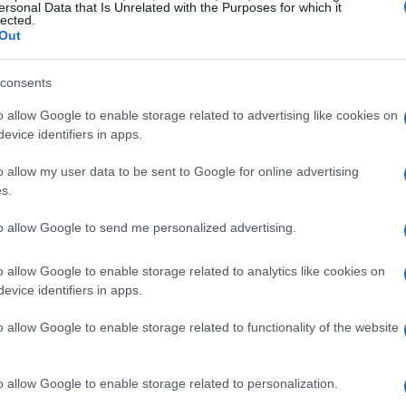
ersonal Data that Is Unrelated with the Purposes for which it
lected.
 approccio la storia? Johnson ha sottolineato
Out
a della narrazione, desiderando evitare
sperienza unica.
consents
o allow Google to enable storage related to advertising like cookies on
i di lavoro, è come se avessi mangiato lo stesso
evice identifiers in apps.
 creare qualcosa di nuovo e avvincente”. Questo
o allow my user data to be sent to Google for online advertising
più pericoloso” affrontato da Benoit Blanc,
s.
 tensione e colpi di scena. Con questo
to allow Google to send me personalized advertising.
o alla flessibilità del genere giallo, giocando
ndo un’atmosfera avvolgente.
o allow Google to enable storage related to analytics like cookies on
evice identifiers in apps.
e
o allow Google to enable storage related to functionality of the website
nei panni di Benoit Blanc, ma non sarà solo. La
o allow Google to enable storage related to personalization.
restigiosi come Cailee Spaeny, Josh O’Connor,