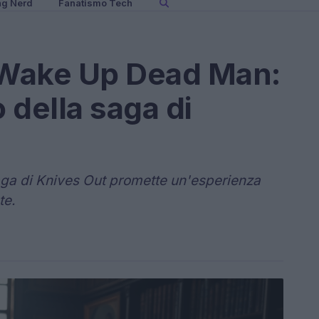
ng Nerd
Fanatismo Tech
u Wake Up Dead Man:
o della saga di
 saga di Knives Out promette un'esperienza
te.