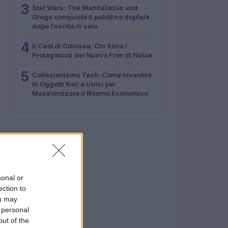
3
Star Wars: The Mandalorian and
Grogu conquista il pubblico digitale
dopo l’uscita in sala
4
Il Cast di Odissea: Chi Sono i
Protagonisti del Nuovo Film di Nolan
5
Collezionismo Tech: Come Investire
in Oggetti Rari e Unici per
Massimizzare il Ritorno Economico
sonal or
ection to
ou may
 personal
out of the