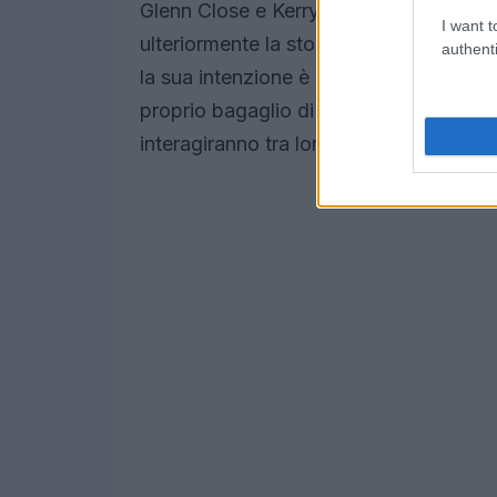
Glenn Close e Kerry Washington. Questa
I want t
ulteriormente la storia e di offrire p
authenti
la sua intenzione è quella di dare vita 
proprio bagaglio di segreti. Ti sei mai
interagiranno tra loro?