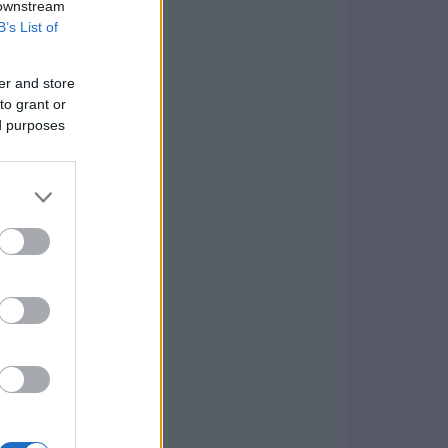
 downstream
B’s List of
er and store
to grant or
ed purposes