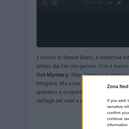
0:28 / 1:21
1
/
4
Il ritorno di Benoit Blanc, il detective
atteso dai fan del genere. Con il nuovo 
Out Mystery
, Rian Johnson si prepara a
intriganti. Ma cosa ci aspetta realment
Zona Ned
andremo a scoprire tutto ciò che sappia
dettagli del cast e alla data di uscita.
If you wish 
sensitive in
confirm you
continue se
information 