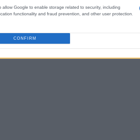
 combinazione di talenti promette di arricchire
o allow Google to enable storage related to security, including
erformance memorabili. Johnson ha confermato che
cation functionality and fraud prevention, and other user protection.
a personaggi complessi e intriganti, ognuno con il
 chiesto come queste diverse personalità
CONFIRM