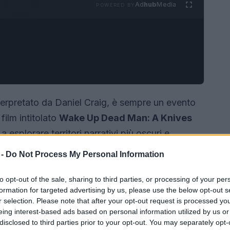
Ad
hub
Media
POWERED BY
 interpretato da Daniel Craig, è sempre un evento
film intitolato
Wake Up Dead Man: A Knives
 esplorare territori narrativi più oscuri e
e in questo atteso sequel? In questo articolo,
 -
Do Not Process My Personal Information
mo finora, dalle dinamiche della trama fino ai
to opt-out of the sale, sharing to third parties, or processing of your per
formation for targeted advertising by us, please use the below opt-out s
r selection. Please note that after your opt-out request is processed y
eing interest-based ads based on personal information utilized by us or
disclosed to third parties prior to your opt-out. You may separately opt-