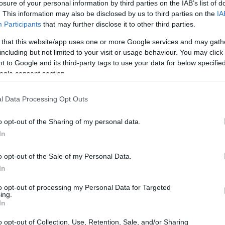
losure of your personal information by third parties on the IAB’s list of
. This information may also be disclosed by us to third parties on the
IA
Participants
that may further disclose it to other third parties.
 that this website/app uses one or more Google services and may gath
including but not limited to your visit or usage behaviour. You may click 
 to Google and its third-party tags to use your data for below specifi
ogle consent section.
l Data Processing Opt Outs
o opt-out of the Sharing of my personal data.
In
o opt-out of the Sale of my Personal Data.
l’influenza gotica
In
to opt-out of processing my Personal Data for Targeted
on ha rivelato che
Wake Up Dead Man
avrà un
ing.
In
cessori. Questo cambiamento è significativo e
 ispirandosi a classici come quelli di Edgar Allan
o opt-out of Collection, Use, Retention, Sale, and/or Sharing