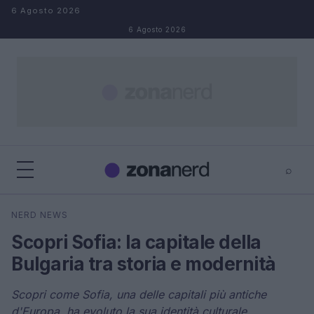
Salta al contenuto
6 Agosto 2026
6 Agosto 2026
⌕
×
⌕
NERD NEWS
Cerca
Scopri Sofia: la capitale della
Bulgaria tra storia e modernità
Scopri come Sofia, una delle capitali più antiche
d'Europa, ha evoluto la sua identità culturale