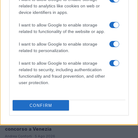
related to analytics like cookies on web or
Malescomics 2026: eventi, ospiti e attività in Valle
device identifiers in apps.
Vigezzo
Andrea Conforti · 5 Ago 2026
I want to allow Google to enable storage
related to functionality of the website or app.
NERD NEWS
I want to allow Google to enable storage
related to personalization.
I want to allow Google to enable storage
related to security, including authentication
functionality and fraud prevention, and other
user protection.
CONFIRM
The Echo Chamber: il nuovo film di Andrea Pallaoro in
concorso a Venezia
Andrea Conforti · 5 Ago 2026