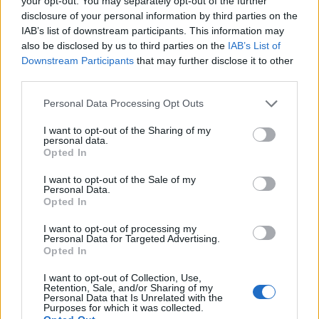
your opt-out. You may separately opt-out of the further
disclosure of your personal information by third parties on the
IAB’s list of downstream participants. This information may
also be disclosed by us to third parties on the
IAB’s List of
Downstream Participants
that may further disclose it to other
third parties.
Please note that this website/app uses one or more Google
Personal Data Processing Opt Outs
services and may gather and store information including but
not limited to your visit or usage behaviour. You may click to
I want to opt-out of the Sharing of my
personal data.
grant or deny consent to Google and its third-party tags to
Opted In
use your data for below specified purposes in below Google
consent section.
I want to opt-out of the Sale of my
Personal Data.
Opted In
I want to opt-out of processing my
Personal Data for Targeted Advertising.
Continua a leggere
Opted In
I want to opt-out of Collection, Use,
SHOPPING NERD
Retention, Sale, and/or Sharing of my
Personal Data that Is Unrelated with the
Purposes for which it was collected.