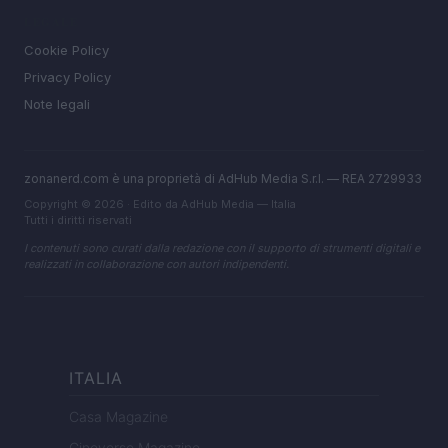
LEGALE
Cookie Policy
Privacy Policy
Note legali
zonanerd.com è una proprietà di AdHub Media S.r.l. — REA 2729933
Copyright © 2026 · Edito da AdHub Media — Italia
Tutti i diritti riservati
I contenuti sono curati dalla redazione con il supporto di strumenti digitali e
realizzati in collaborazione con autori indipendenti.
ITALIA
Casa Magazine
Cineverse Magazine