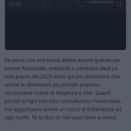
0:28 /
Ad
hub
Media
POWERED
1
/
4
1:21
BY
Se pensi che una borsa debba essere grande per
essere funzionale, preparati a cambiare idea! Le
mini pouch del 2025 sono qui per dimostrare che
anche le dimensioni più piccole possono
racchiudere mondi di eleganza e stile. Questi
piccoli scrigni non solo custodiscono l’essenziale,
ma aggiungono anche un tocco di brillantezza ad
ogni outfit. Te lo dico io: non puoi farne a meno!