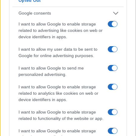
Opted Out
Google consents
I want to allow Google to enable storage
related to advertising like cookies on web or
device identifiers in apps.
I want to allow my user data to be sent to
Google for online advertising purposes.
I want to allow Google to send me
Progettare un pop-up store nerd tra logistica, UX e
personalized advertising.
merchandising modulare
Andrea Conforti · 9 Ago 2026
I want to allow Google to enable storage
related to analytics like cookies on web or
SHOPPING NERD
device identifiers in apps.
I want to allow Google to enable storage
related to functionality of the website or app.
I want to allow Google to enable storage