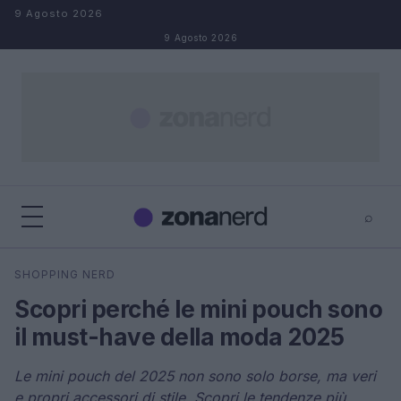
Salta al contenuto
9 Agosto 2026
9 Agosto 2026
⌕
×
⌕
SHOPPING NERD
Cerca
Scopri perché le mini pouch sono
il must-have della moda 2025
Le mini pouch del 2025 non sono solo borse, ma veri
e propri accessori di stile. Scopri le tendenze più