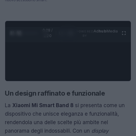
0:28 /
Ad
hub
Media
POWERED
1
/
4
1:20
BY
Un design raffinato e funzionale
La
Xiaomi Mi Smart Band 8
si presenta come un
dispositivo che unisce eleganza e funzionalità,
rendendola una delle scelte più ambite nel
panorama degli indossabili. Con un
display