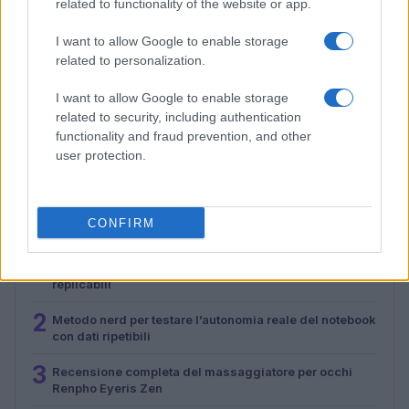
related to functionality of the website or app.
I want to allow Google to enable storage
related to personalization.
I want to allow Google to enable storage
Recensione completa del massaggiatore per occhi
related to security, including authentication
Renpho Eyeris Zen
functionality and fraud prevention, and other
Andrea Conforti · 29 Lug 2026
user protection.
CONFIRM
PIÙ LETTI
1
Workflow di laboratorio per test fotografici e video
replicabili
2
Metodo nerd per testare l’autonomia reale del notebook
con dati ripetibili
3
Recensione completa del massaggiatore per occhi
Renpho Eyeris Zen