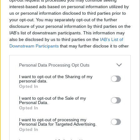
opt-out request is processed you may continue seeing
RECENSIONI TECH
interest-based ads based on personal information utilized by
us or personal information disclosed to third parties prior to
your opt-out. You may separately opt-out of the further
disclosure of your personal information by third parties on the
IAB’s list of downstream participants. This information may
also be disclosed by us to third parties on the
IAB’s List of
Downstream Participants
that may further disclose it to other
third parties.
Please note that this website/app uses one or more Google
Personal Data Processing Opt Outs
services and may gather and store information including but
not limited to your visit or usage behaviour. You may click to
I want to opt-out of the Sharing of my
personal data.
grant or deny consent to Google and its third-party tags to
Opted In
Workflow di laboratorio per test fotografici e video
use your data for below specified purposes in below Google
replicabili
consent section.
I want to opt-out of the Sale of my
Personal Data.
Andrea Conforti · 1 Ago 2026
Opted In
RECENSIONI TECH
I want to opt-out of processing my
Personal Data for Targeted Advertising.
Opted In