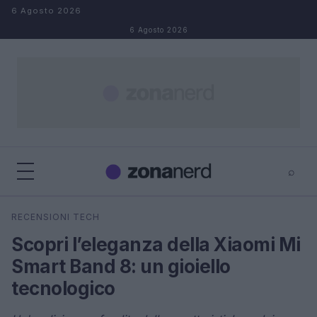
Salta al contenuto
6 Agosto 2026
6 Agosto 2026
⌕
×
⌕
RECENSIONI TECH
Cerca
Scopri l’eleganza della Xiaomi Mi
Smart Band 8: un gioiello
tecnologico