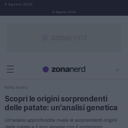
Salta al contenuto
9 Agosto 2026
9 Agosto 2026
⌕
×
⌕
NERD NEWS
Cerca
Scopri le origini sorprendenti
delle patate: un’analisi genetica
Un'analisi approfondita rivela le sorprendenti origini
delle patate e il loro legame con il pomodoro