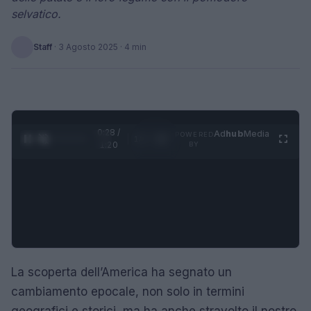
selvatico.
Staff
·
3 Agosto 2025
· 4 min
0:28 /
Ad
hub
Media
POWERED
1
/
4
1:20
BY
La scoperta dell’America ha segnato un
cambiamento epocale, non solo in termini