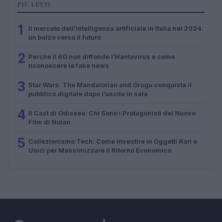
PIÙ LETTI
1
Il mercato dell’intelligenza artificiale in Italia nel 2024:
un balzo verso il futuro
2
Perché il 6G non diffonde l’Hantavirus e come
riconoscere le fake news
3
Star Wars: The Mandalorian and Grogu conquista il
pubblico digitale dopo l’uscita in sala
4
Il Cast di Odissea: Chi Sono i Protagonisti del Nuovo
Film di Nolan
5
Collezionismo Tech: Come Investire in Oggetti Rari e
Unici per Massimizzare il Ritorno Economico