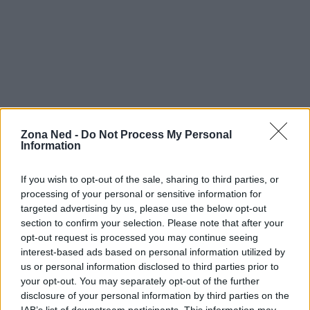
Zona Ned -
Do Not Process My Personal
Information
In conclusione, la nuova espansione di
Magic: The
Gathering
rappresenta non solo una nuova
If you wish to opt-out of the sale, sharing to third parties, or
avventura per i giocatori, ma anche un
caso
processing of your personal or sensitive information for
studio interessante
per il marketing nel settore
targeted advertising by us, please use the below opt-out
section to confirm your selection. Please note that after your
dei videogiochi. Con il giusto approccio analitico e
opt-out request is processed you may continue seeing
creativo, questa collaborazione con
Marvel
interest-based ads based on personal information utilized by
potrebbe segnare un punto di svolta significativo
us or personal information disclosed to third parties prior to
your opt-out. You may separately opt-out of the further
nel modo in cui i giochi vengono commercializzati
disclosure of your personal information by third parties on the
e percepiti dai consumatori. Non vedo l’ora di
IAB’s list of downstream participants. This information may