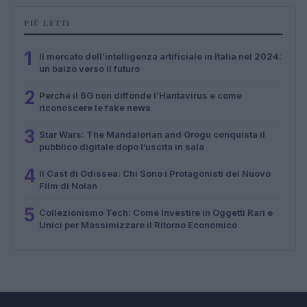
PIÙ LETTI
1
Il mercato dell’intelligenza artificiale in Italia nel 2024:
un balzo verso il futuro
2
Perché il 6G non diffonde l’Hantavirus e come
riconoscere le fake news
3
Star Wars: The Mandalorian and Grogu conquista il
pubblico digitale dopo l’uscita in sala
4
Il Cast di Odissea: Chi Sono i Protagonisti del Nuovo
Film di Nolan
5
Collezionismo Tech: Come Investire in Oggetti Rari e
Unici per Massimizzare il Ritorno Economico