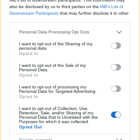
vedere come si evolverà questa storia!
also be disclosed by us to third parties on the
IAB’s List of
Downstream Participants
that may further disclose it to other
third parties.
Please note that this website/app uses one or more Google
Personal Data Processing Opt Outs
AUTORE
services and may gather and store information including but
Staff
not limited to your visit or usage behaviour. You may click to
I want to opt-out of the Sharing of my
personal data.
grant or deny consent to Google and its third-party tags to
Opted In
use your data for below specified purposes in below Google
consent section.
I want to opt-out of the Sale of my
Personal Data.
Opted In
I want to opt-out of processing my
Personal Data for Targeted Advertising.
Opted In
I want to opt-out of Collection, Use,
Retention, Sale, and/or Sharing of my
Personal Data that Is Unrelated with the
Purposes for which it was collected.
Opted Out