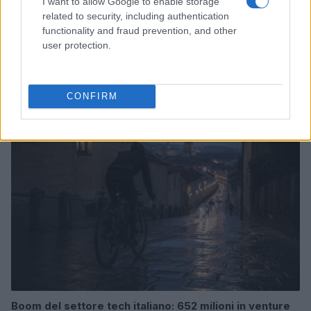
I want to allow Google to enable storage
related to security, including authentication
functionality and fraud prevention, and other
user protection.
Pieve Comics 2026: tutto ciò che devi sapere
sull’evento nerd di Perugia
Andrea Conforti · 6 Ago 2026
CONFIRM
NERD NEWS
Boom del settore tech italiano: 652 milioni in venture