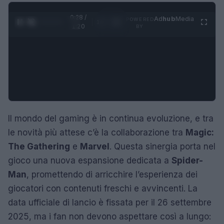
0:29 /
Ad
hub
Media
POWERED
1
/
4
1:20
BY
Il mondo del gaming è in continua evoluzione, e tra
le novità più attese c’è la collaborazione tra
Magic:
The Gathering
e
Marvel
. Questa sinergia porta nel
gioco una nuova espansione dedicata a
Spider-
Man
, promettendo di arricchire l’esperienza dei
giocatori con contenuti freschi e avvincenti. La
data ufficiale di lancio è fissata per il 26 settembre
2025, ma i fan non devono aspettare così a lungo: