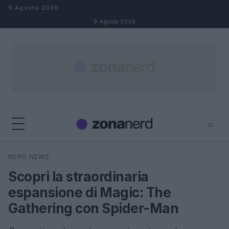
Salta al contenuto
9 Agosto 2026
9 Agosto 2026
⌕
×
⌕
NERD NEWS
Cerca
Scopri la straordinaria
espansione di Magic: The
Gathering con Spider-Man