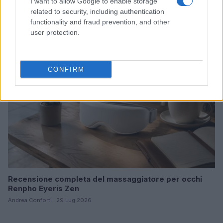
I want to allow Google to enable storage
notebook con dati ripetibili
related to security, including authentication
Andrea Conforti · 31 Lug 2026
functionality and fraud prevention, and other
user protection.
RECENSIONI TECH
CONFIRM
Recensione completa del massaggiatore per occhi
Renpho Eyeris Zen
Andrea Conforti · 29 Lug 2026