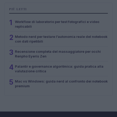
PIÙ LETTI
1
Workflow di laboratorio per test fotografici e video
replicabili
2
Metodo nerd per testare l’autonomia reale del notebook
con dati ripetibili
3
Recensione completa del massaggiatore per occhi
Renpho Eyeris Zen
4
Palantir e governance algoritmica: guida pratica alla
valutazione critica
5
Mac vs Windows: guida nerd al confronto dei notebook
premium