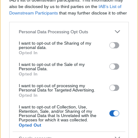
IAB’s list of downstream participants. This information may
also be disclosed by us to third parties on the
IAB’s List of
Downstream Participants
that may further disclose it to other
third parties.
Please note that this website/app uses one or more Google
Personal Data Processing Opt Outs
services and may gather and store information including but
not limited to your visit or usage behaviour. You may click to
I want to opt-out of the Sharing of my
personal data.
grant or deny consent to Google and its third-party tags to
Opted In
use your data for below specified purposes in below Google
Continua a leggere
consent section.
I want to opt-out of the Sale of my
Personal Data.
Opted In
RECENSIONI TECH
I want to opt-out of processing my
Personal Data for Targeted Advertising.
Opted In
I want to opt-out of Collection, Use,
Retention, Sale, and/or Sharing of my
Personal Data that Is Unrelated with the
Purposes for which it was collected.
Opted Out