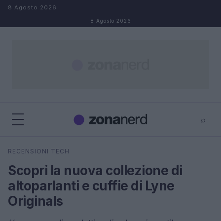
Salta al contenuto
8 Agosto 2026
8 Agosto 2026
⌕
×
⌕
RECENSIONI TECH
Cerca
Scopri la nuova collezione di
altoparlanti e cuffie di Lyne
Originals