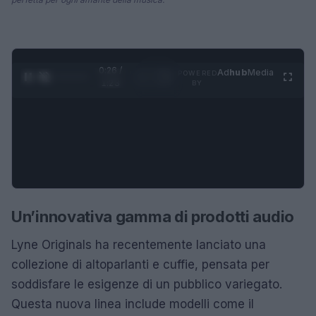
0:27 /
Ad
hub
Media
POWERED
1
/
4
1:23
BY
Un’innovativa gamma di prodotti audio
Lyne Originals ha recentemente lanciato una
collezione di altoparlanti e cuffie, pensata per
soddisfare le esigenze di un pubblico variegato.
Questa nuova linea include modelli come il