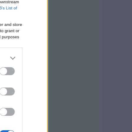
 downstream
B’s List of
er and store
to grant or
ed purposes