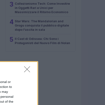
3
Collezionismo Tech: Come Investire
in Oggetti Rari e Unici per
Massimizzare il Ritorno Economico
4
Star Wars: The Mandalorian and
Grogu conquista il pubblico digitale
dopo l’uscita in sala
5
Il Cast di Odissea: Chi Sono i
Protagonisti del Nuovo Film di Nolan
sonal or
ection to
ou may
 personal
out of the