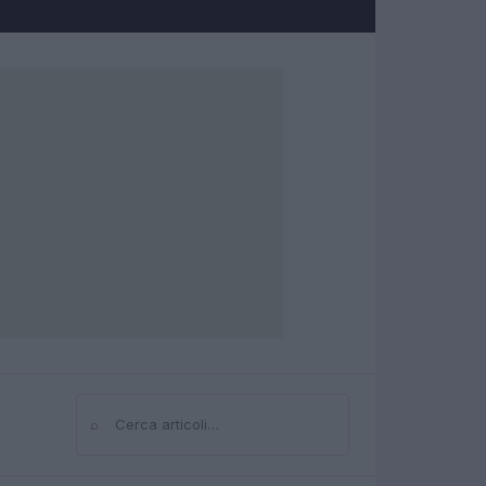
⌕
Cerca