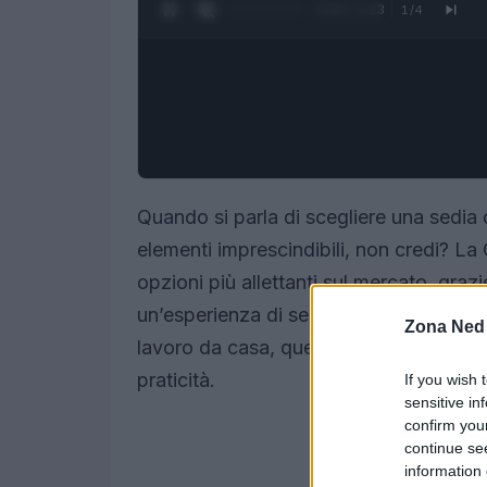
0:26 / 1:23
1
/
4
Quando si parla di scegliere una sedia 
elementi imprescindibili, non credi? La
opzioni più allettanti sul mercato, graz
un’esperienza di seduta ottimale. Che t
Zona Ned
lavoro da casa, questa sedia promette 
praticità.
If you wish 
sensitive in
confirm you
continue se
information 