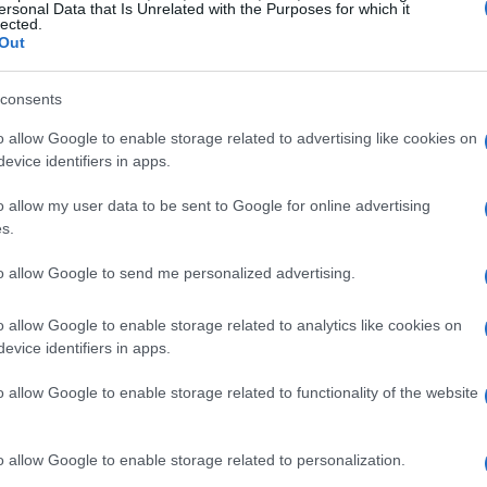
ersonal Data that Is Unrelated with the Purposes for which it
lected.
el tempo, assicurando un comfort ottimale anche
Out
i raccontano una storia interessante: la schiuma
tura offre un supporto eccellente, mentre la
consents
tà e robustezza, rendendo la sedia adatta anche a
o allow Google to enable storage related to advertising like cookies on
evice identifiers in apps.
o allow my user data to be sent to Google for online advertising
 una migliore distribuzione del peso,
s.
a possibilità di regolare l’altezza e
to allow Google to send me personalized advertising.
 adattare la sedia alle tue preferenze personali,
azione.
o allow Google to enable storage related to analytics like cookies on
evice identifiers in apps.
rgonomico
o allow Google to enable storage related to functionality of the website
 fondamentale della Cougar Armor Elite. Dotata
o allow Google to enable storage related to personalization.
sedia aiuta a mantenere una postura corretta, un