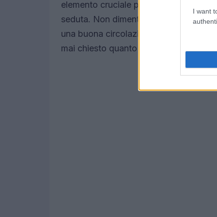
elemento cruciale per prevenire problem
I want t
seduta. Non dimentichiamo la traspirabil
authenti
una buona circolazione dell’aria, riduce
mai chiesto quanto sia importante il co