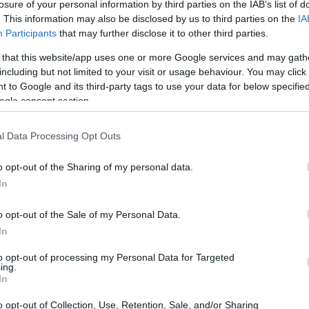
losure of your personal information by third parties on the IAB’s list of
. This information may also be disclosed by us to third parties on the
IA
Participants
that may further disclose it to other third parties.
 that this website/app uses one or more Google services and may gath
including but not limited to your visit or usage behaviour. You may click 
 to Google and its third-party tags to use your data for below specifi
ogle consent section.
l Data Processing Opt Outs
o opt-out of the Sharing of my personal data.
In
o opt-out of the Sale of my Personal Data.
qualità
In
to opt-out of processing my Personal Data for Targeted
dia elegante, dal design racing interamente nero:
ing.
In
llo si integra perfettamente in qualsiasi
he un ufficio moderno. Rivestita in similpelle
o opt-out of Collection, Use, Retention, Sale, and/or Sharing