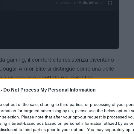
Ad
hub
Media
POWERED BY
da gaming, il comfort e la resistenza diventano
 Cougar Armor Elite si distingue come una delle
ie a un design progettato per garantire
u sia impegnato in lunghe sessioni di gioco o nel
 -
Do Not Process My Personal Information
di supportare ogni necessità con stile e
to opt-out of the sale, sharing to third parties, or processing of your per
formation for targeted advertising by us, please use the below opt-out s
r selection. Please note that after your opt-out request is processed y
eing interest-based ads based on personal information utilized by us or
disclosed to third parties prior to your opt-out. You may separately opt-