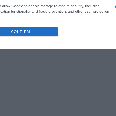
i alla schiena, soprattutto durante lunghe ore di
o allow Google to enable storage related to security, including
ità del rivestimento in similpelle, che favorisce
cation functionality and fraud prevention, and other user protection.
ndo il rischio di sudorazione eccessiva. Ma ti sei
mfort durante le lunghe sessioni di gioco?
CONFIRM