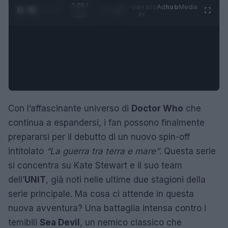
0:29 /
Ad
hub
Media
POWERED
1
/
4
1:21
BY
Con l’affascinante universo di
Doctor Who
che
continua a espandersi, i fan possono finalmente
prepararsi per il debutto di un nuovo spin-off
intitolato
“La guerra tra terra e mare”
. Questa serie
si concentra su Kate Stewart e il suo team
dell’
UNIT
, già noti nelle ultime due stagioni della
serie principale. Ma cosa ci attende in questa
nuova avventura? Una battaglia intensa contro i
temibili
Sea Devil
, un nemico classico che