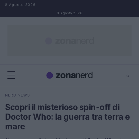
Salta al contenuto
8 Agosto 2026
8 Agosto 2026
⌕
×
⌕
NERD NEWS
Cerca
Scopri il misterioso spin-off di
Doctor Who: la guerra tra terra e
mare