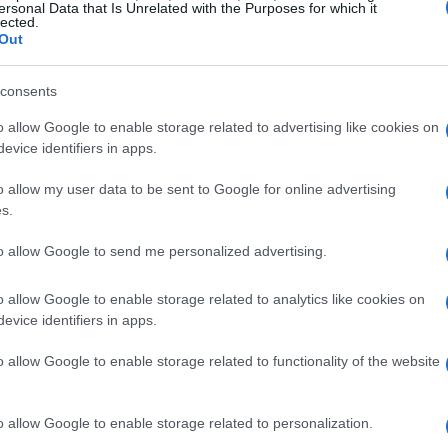
iciale integrata, il laptop è in grado di ottimizzare
ersonal Data that Is Unrelated with the Purposes for which it
lected.
se ne fa, garantendo un’esperienza utente fluida e
Out
li studenti, il Swift Edge 14 AI è ideale per chi
consents
gni in ogni momento della giornata.
o allow Google to enable storage related to advertising like cookies on
evice identifiers in apps.
 a portata di mano
o allow my user data to be sent to Google for online advertising
o gioiello della tecnologia Acer. Questo laptop
s.
voro, ma un vero assistente personale. Con
to allow Google to send me personalized advertising.
he imparano dalle abitudini dell’utente, l’Aspire 14
are le impostazioni e persino prevedere i
o allow Google to enable storage related to analytics like cookies on
evice identifiers in apps.
o modo, la produttività aumenta e il tempo
più piacevole e meno stressante.
o allow Google to enable storage related to functionality of the website
a per il gaming
o allow Google to enable storage related to personalization.