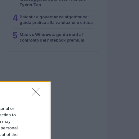
Eyeris Zen
4
Palantir e governance algoritmica:
guida pratica alla valutazione critica
5
Mac vs Windows: guida nerd al
confronto dei notebook premium
sonal or
ection to
ou may
 personal
out of the