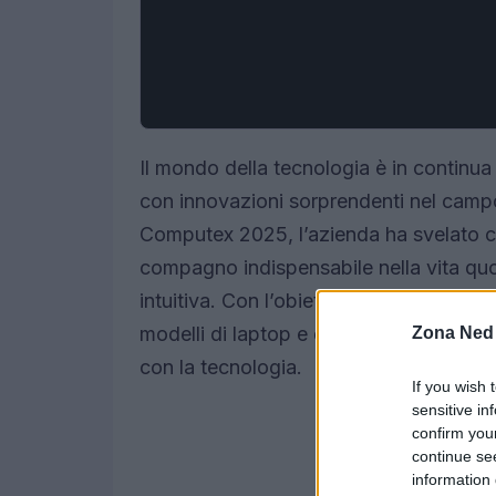
Il mondo della tecnologia è in continua
con innovazioni sorprendenti nel campo d
Computex 2025, l’azienda ha svelato co
compagno indispensabile nella vita quo
intuitiva. Con l’obiettivo di superare le
modelli di laptop e dispositivi che pro
Zona Ned
con la tecnologia.
If you wish 
sensitive in
confirm you
continue se
information 