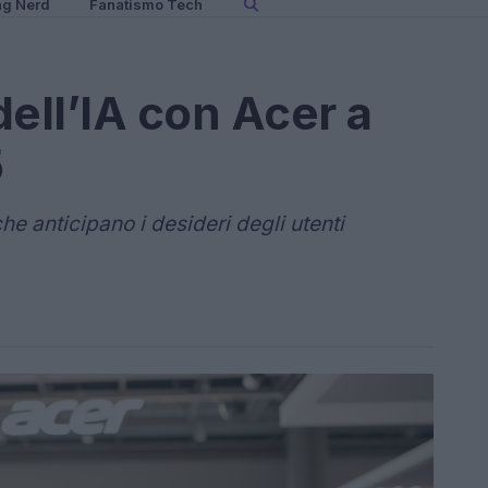
ng Nerd
Fanatismo Tech
 dell’IA con Acer a
5
he anticipano i desideri degli utenti