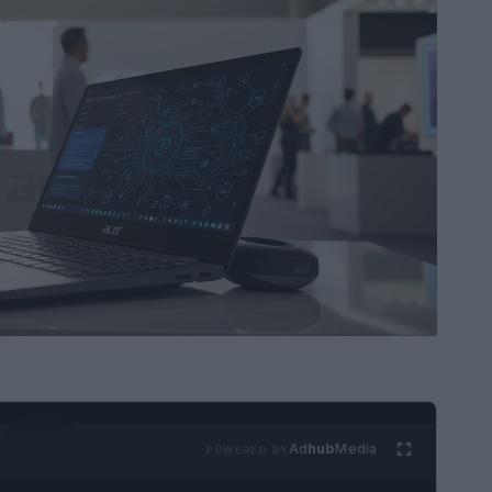
Ad
hub
Media
POWERED BY