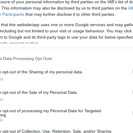
losure of your personal information by third parties on the IAB’s list of
. This information may also be disclosed by us to third parties on the
IA
Participants
that may further disclose it to other third parties.
 that this website/app uses one or more Google services and may gath
including but not limited to your visit or usage behaviour. You may click 
 to Google and its third-party tags to use your data for below specifi
ogle consent section.
l Data Processing Opt Outs
o opt-out of the Sharing of my personal data.
In
o opt-out of the Sale of my Personal Data.
zza e velocità
In
e incarna la filosofia di Acer: prestazioni
to opt-out of processing my Personal Data for Targeted
ing.
. Questo dispositivo, progettato per chi è
In
 e portabilità senza compromettere
o opt-out of Collection, Use, Retention, Sale, and/or Sharing