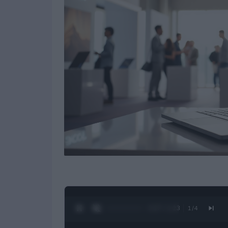
0:28 / 1:23
1
/
4