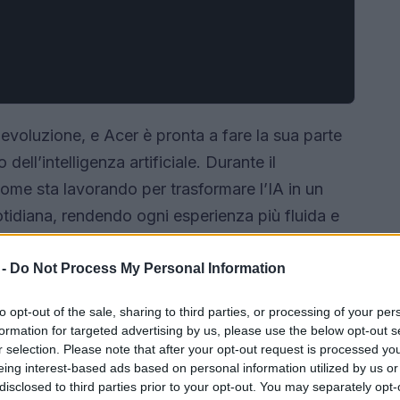
 evoluzione, e Acer è pronta a fare la sua parte
ell’intelligenza artificiale. Durante il
me sta lavorando per trasformare l’IA in un
tidiana, rendendo ogni esperienza più fluida e
 aspettative degli utenti, Acer ha introdotto nuovi
mettono di cambiare il nostro modo di interagire
 -
Do Not Process My Personal Information
to opt-out of the sale, sharing to third parties, or processing of your per
formation for targeted advertising by us, please use the below opt-out s
r selection. Please note that after your opt-out request is processed y
eing interest-based ads based on personal information utilized by us or
disclosed to third parties prior to your opt-out. You may separately opt-