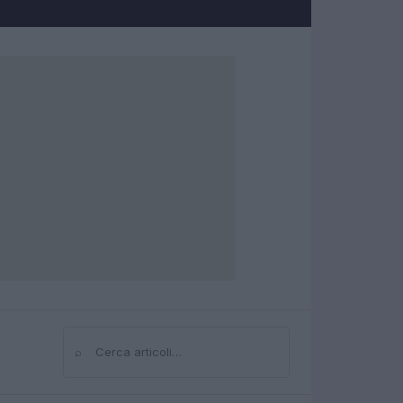
⌕
Cerca