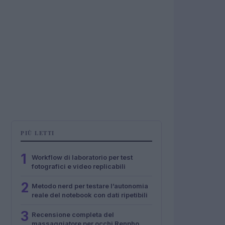
PIÙ LETTI
1
Workflow di laboratorio per test
fotografici e video replicabili
2
Metodo nerd per testare l’autonomia
reale del notebook con dati ripetibili
3
Recensione completa del
massaggiatore per occhi Renpho