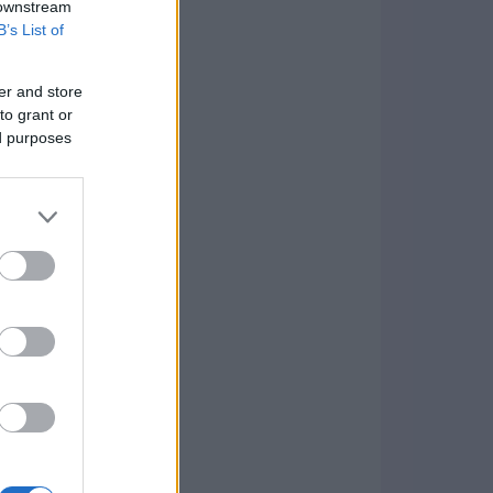
 downstream
B’s List of
er and store
to grant or
ed purposes