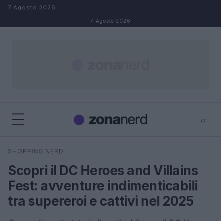
Salta al contenuto
7 Agosto 2026
7 Agosto 2026
⌕
×
⌕
SHOPPING NERD
Cerca
Scopri il DC Heroes and Villains
Fest: avventure indimenticabili
tra supereroi e cattivi nel 2025