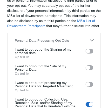
us or personal information disclosed to third parties prior to
your opt-out. You may separately opt-out of the further
disclosure of your personal information by third parties on the
IAB’s list of downstream participants. This information may
also be disclosed by us to third parties on the
IAB’s List of
Downstream Participants
that may further disclose it to other
third parties.
Please note that this website/app uses one or more Google
Personal Data Processing Opt Outs
services and may gather and store information including but
not limited to your visit or usage behaviour. You may click to
I want to opt-out of the Sharing of my
personal data.
grant or deny consent to Google and its third-party tags to
Opted In
Smartphone pieghevoli: come scegliere con criteri
use your data for below specified purposes in below Google
tecnici solidi
consent section.
I want to opt-out of the Sale of my
Personal Data.
Andrea Conforti · 6 Ago 2026
Opted In
SHOPPING NERD
I want to opt-out of processing my
Personal Data for Targeted Advertising.
Opted In
I want to opt-out of Collection, Use,
Retention, Sale, and/or Sharing of my
Personal Data that Is Unrelated with the