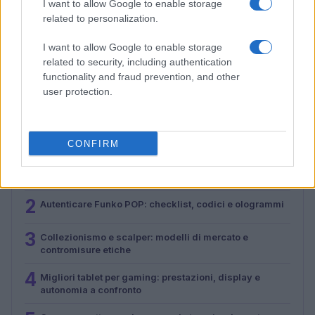
I want to allow Google to enable storage
related to personalization.
Collezionismo e scalper: modelli di mercato e
I want to allow Google to enable storage
contromisure etiche
related to security, including authentication
Andrea Conforti · 3 Ago 2026
functionality and fraud prevention, and other
user protection.
PIÙ LETTI
CONFIRM
1
Smartphone pieghevoli: come scegliere con criteri
tecnici solidi
2
Autenticare Funko POP: checklist, codici e ologrammi
3
Collezionismo e scalper: modelli di mercato e
contromisure etiche
4
Migliori tablet per gaming: prestazioni, display e
autonomia a confronto