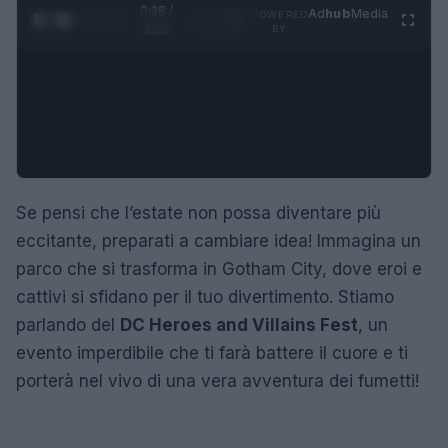
0:28 /
Ad
hub
Media
POWERED
1
/
4
1:23
BY
Se pensi che l’estate non possa diventare più
eccitante, preparati a cambiare idea! Immagina un
parco che si trasforma in Gotham City, dove eroi e
cattivi si sfidano per il tuo divertimento. Stiamo
parlando del
DC Heroes and Villains Fest
, un
evento imperdibile che ti farà battere il cuore e ti
porterà nel vivo di una vera avventura dei fumetti!