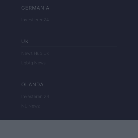
GERMANIA
Investieren24
UK
News Hub UK
Lgbtq News
OLANDA
Investeren 24
NL Newz