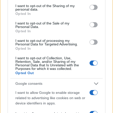
services and may gather and store information including but
not limited to your visit or usage behaviour. You may click to
I want to opt-out of the Sharing of my
personal data.
grant or deny consent to Google and its third-party tags to
Opted In
use your data for below specified purposes in below Google
consent section.
I want to opt-out of the Sale of my
Personal Data.
Opted In
I want to opt-out of processing my
Personal Data for Targeted Advertising.
Opted In
I want to opt-out of Collection, Use,
Retention, Sale, and/or Sharing of my
Personal Data that Is Unrelated with the
Purposes for which it was collected.
Opted Out
Google consents
I want to allow Google to enable storage
related to advertising like cookies on web or
Continua a leggere
device identifiers in apps.