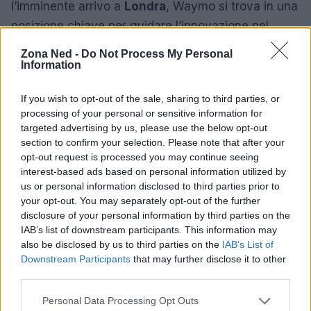
l’imminente arrivo a
Londra
, Waymo si trova in una
posizione chiave per guidare l’innovazione nel
settore dei trasporti. Tuttavia, il superamento delle
Zona Ned -
Do Not Process My Personal
resistenze culturali e la gestione delle
Information
preoccupazioni riguardanti la privacy rimangono
If you wish to opt-out of the sale, sharing to third parties, or
sfide cruciali. Il futuro dei
veicoli autonomi
processing of your personal or sensitive information for
dipenderà dalla capacità di Waymo di costruire un
targeted advertising by us, please use the below opt-out
dialogo costruttivo con le comunità e di affrontare
section to confirm your selection. Please note that after your
opt-out request is processed you may continue seeing
le paure legittime dei cittadini.
interest-based ads based on personal information utilized by
us or personal information disclosed to third parties prior to
your opt-out. You may separately opt-out of the further
disclosure of your personal information by third parties on the
AUTORE
IAB’s list of downstream participants. This information may
Staff
also be disclosed by us to third parties on the
IAB’s List of
Downstream Participants
that may further disclose it to other
third parties.
Please note that this website/app uses one or more Google
Personal Data Processing Opt Outs