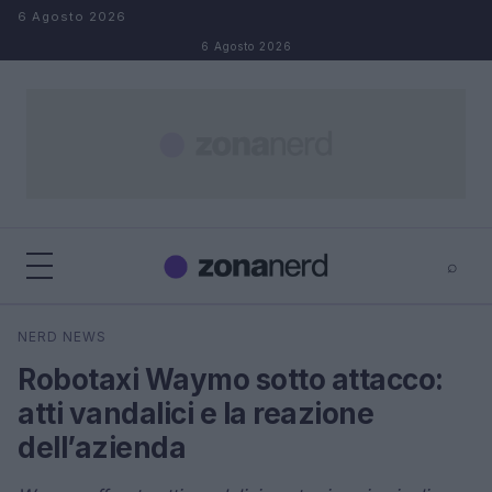
Salta al contenuto
6 Agosto 2026
6 Agosto 2026
⌕
×
⌕
NERD NEWS
Cerca
Robotaxi Waymo sotto attacco:
atti vandalici e la reazione
dell’azienda