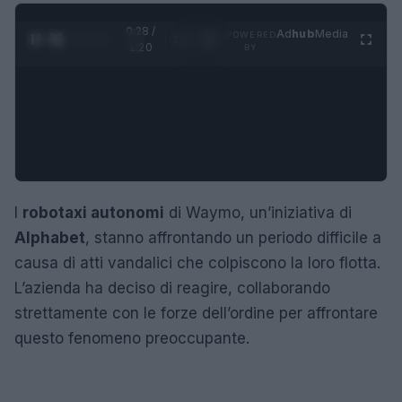
0:29 /
Ad
hub
Media
POWERED
1
/
4
1:20
BY
I
robotaxi autonomi
di Waymo, un’iniziativa di
Alphabet
, stanno affrontando un periodo difficile a
causa di atti vandalici che colpiscono la loro flotta.
L’azienda ha deciso di reagire, collaborando
strettamente con le forze dell’ordine per affrontare
questo fenomeno preoccupante.