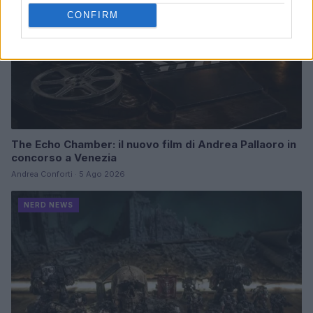
CONFIRM
The Echo Chamber: il nuovo film di Andrea Pallaoro in
concorso a Venezia
Andrea Conforti · 5 Ago 2026
NERD NEWS