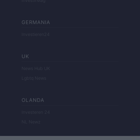
InvestirMag
GERMANIA
Investieren24
UK
News Hub UK
Lgbtq News
OLANDA
Investeren 24
NL Newz