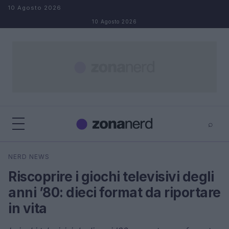
Salta al contenuto
10 Agosto 2026
10 Agosto 2026
⌕
×
⌕
NERD NEWS
Cerca
Riscoprire i giochi televisivi degli
anni ’80: dieci format da riportare
in vita