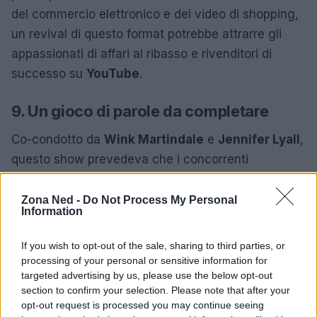
del commercio elettronico e dei video di shopping,
un revival di questo format potrebbe attrarre gli
appassionati di affari al ribasso e rivenditori di
successo su
YouTube
.
9. Un gioco di parole da completare
Co-condotto da
Wink Martindale
e
Jennifer Lyall
,
questo show prevedeva che i concorrenti
completassero parole in un layout simile a un
cruciverba. La semplicità e la rapidità del gioco lo
Zona Ned -
Do Not Process My Personal
Information
rendevano accessibile, perfetto per i fan dei game
show casual. La riproposizione di questo format
If you wish to opt-out of the sale, sharing to third parties, or
con elementi moderni potrebbe attrarre un pubblico
processing of your personal or sensitive information for
targeted advertising by us, please use the below opt-out
giovane e amante dei giochi di parole.
section to confirm your selection. Please note that after your
opt-out request is processed you may continue seeing
10. Catene di parole energiche