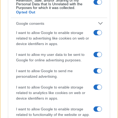
Retention, Sale, and/or Sharing of my
Personal Data that Is Unrelated with the
rispondere a domande dettagliate. Questo formato
Purposes for which it was collected.
Opted Out
non solo premiava l’ascolto attivo, ma si allinea
perfettamente con l’era dei social media, dove
Google consents
brevi contenuti video dominano. L’interesse per la
I want to allow Google to enable storage
memoria e l’attenzione selettiva potrebbe rivelarsi
related to advertising like cookies on web or
un’ottima idea per un revival, soprattutto in
device identifiers in apps.
un’epoca in cui la brevità è fondamentale.1
I want to allow my user data to be sent to
Google for online advertising purposes.
I want to allow Google to send me
AUTORE
personalized advertising.
Staff
I want to allow Google to enable storage
related to analytics like cookies on web or
device identifiers in apps.
I want to allow Google to enable storage
related to functionality of the website or app.