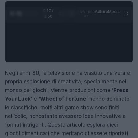
0:29 /
Ad
hub
Media
POWERED
1
/
4
1:50
BY
Negli anni ’80, la televisione ha vissuto una vera e
propria esplosione di creatività, specialmente nel
mondo dei giochi. Mentre produzioni come
‘Press
Your Luck’
e
‘Wheel of Fortune’
hanno dominato
le classifiche, molti altri game show sono finiti
nell’oblio, nonostante avessero idee innovative e
format intriganti. Questo articolo esplora dieci
giochi dimenticati che meritano di essere riportati