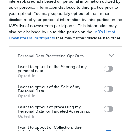
interest-based ads based on personal information utilized by
us or personal information disclosed to third parties prior to
Il primo show che merita di essere ricordato è stato
your opt-out. You may separately opt-out of the further
condotto da
Peter Tomarken
e si basava sulla
disclosure of your personal information by third parties on the
IAB’s list of downstream participants. This information may
memoria e su brevi documentari. I concorrenti
also be disclosed by us to third parties on the
IAB’s List of
dovevano guardare clip documentaristiche e poi
Downstream Participants
that may further disclose it to other
rispondere a domande dettagliate. Questo formato
third parties.
non solo premiava l’ascolto attivo, ma si allinea
Please note that this website/app uses one or more Google
Personal Data Processing Opt Outs
perfettamente con l’era dei social media, dove
services and may gather and store information including but
not limited to your visit or usage behaviour. You may click to
I want to opt-out of the Sharing of my
brevi contenuti video dominano. L’interesse per la
personal data.
grant or deny consent to Google and its third-party tags to
Opted In
memoria e l’attenzione selettiva potrebbe rivelarsi
use your data for below specified purposes in below Google
un’ottima idea per un revival, soprattutto in
consent section.
I want to opt-out of the Sale of my
Personal Data.
un’epoca in cui la brevità è fondamentale.0
Opted In
Il primo show che merita di essere ricordato è stato
I want to opt-out of processing my
Personal Data for Targeted Advertising.
condotto da
Peter Tomarken
e si basava sulla
Opted In
memoria e su brevi documentari. I concorrenti
I want to opt-out of Collection, Use,
dovevano guardare clip documentaristiche e poi