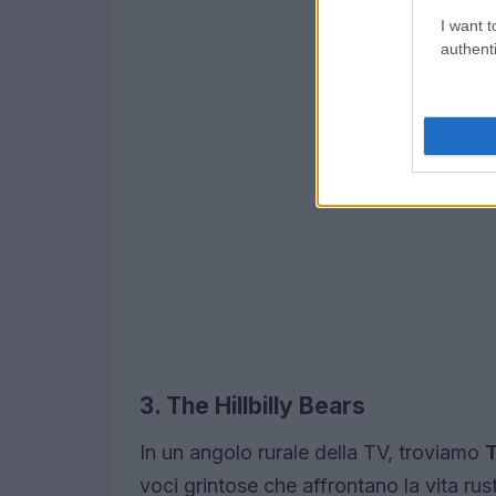
I want t
authenti
3. The Hillbilly Bears
In un angolo rurale della TV, troviamo
T
voci grintose che affrontano la vita ru