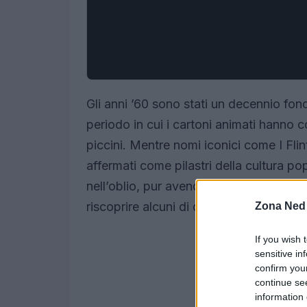
Gli anni ’60 sono stati un decennio fon
periodo in cui i cartoni animati hanno c
piccini. Mentre nomi iconici come I Fl
affermati come pilastri della cultura po
nell’oblio, pur avendo la stessa dose di c
riscoprire alcuni di questi tesori anima
Zona Ned
If you wish 
sensitive in
confirm you
continue se
information 