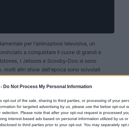
damentale per l’animazione televisiva, un
ominciato a conquistare il cuore di grandi e
intstones, I Jetsons e Scooby-Doo si sono
p, molti altri show dell’epoca sono scivolati
reatività e originalità. Che ne diresti di
ti? Pronto per un viaggio nella nostalgia?
 -
Do Not Process My Personal Information
to opt-out of the sale, sharing to third parties, or processing of your per
formation for targeted advertising by us, please use the below opt-out s
r selection. Please note that after your opt-out request is processed y
eing interest-based ads based on personal information utilized by us or
disclosed to third parties prior to your opt-out. You may separately opt-