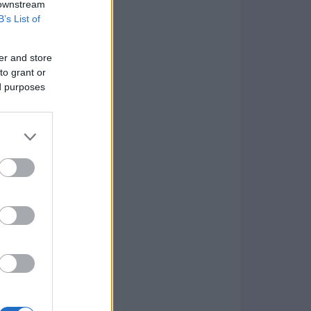
 downstream
B’s List of
er and store
to grant or
ed purposes