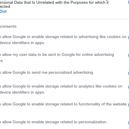
ersonal Data that Is Unrelated with the Purposes for which it
lected.
Out
enture fantastiche, con creature che sembrano
consents
ce Ghost
, creato da Alex Toth, segue le
o allow Google to enable storage related to advertising like cookies on
e dei loro stravaganti compagni animali, come un
evice identifiers in apps.
e questo show così affascinante è la sua
o allow my user data to be sent to Google for online advertising
to raro per l’epoca.
s.
to allow Google to send me personalized advertising.
reroi, non puoi perdere
Roger Ramjet
. Questo
o allow Google to enable storage related to analytics like cookies on
batte villain in stile Guerra Fredda, regalando
evice identifiers in apps.
mmagina Robot Chicken, ma decenni prima: un
o allow Google to enable storage related to functionality of the website
el segno sia per i bambini che per gli adulti.
o allow Google to enable storage related to personalization.