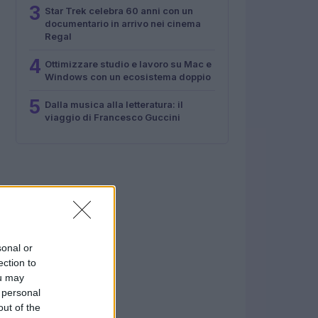
3
Star Trek celebra 60 anni con un
documentario in arrivo nei cinema
Regal
4
Ottimizzare studio e lavoro su Mac e
Windows con un ecosistema doppio
5
Dalla musica alla letteratura: il
viaggio di Francesco Guccini
sonal or
ection to
ou may
 personal
out of the