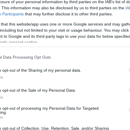
losure of your personal information by third parties on the IAB’s list of
. This information may also be disclosed by us to third parties on the
IA
Participants
that may further disclose it to other third parties.
 that this website/app uses one or more Google services and may gath
including but not limited to your visit or usage behaviour. You may click 
 to Google and its third-party tags to use your data for below specifi
ogle consent section.
l Data Processing Opt Outs
o opt-out of the Sharing of my personal data.
In
tano una seconda occhiata
o opt-out of the Sale of my Personal Data.
 sovrano, ci sono piccole gemme che aspettano
In
cartoni animati degli anni ’60 che, nonostante
to opt-out of processing my Personal Data for Targeted
ing.
o spaccato unico di un’epoca di sperimentazione
In
o opt-out of Collection, Use, Retention, Sale, and/or Sharing