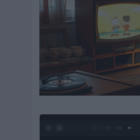
0:28 / 1:23
1
/
4