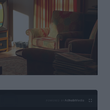
Ad
hub
Media
POWERED BY