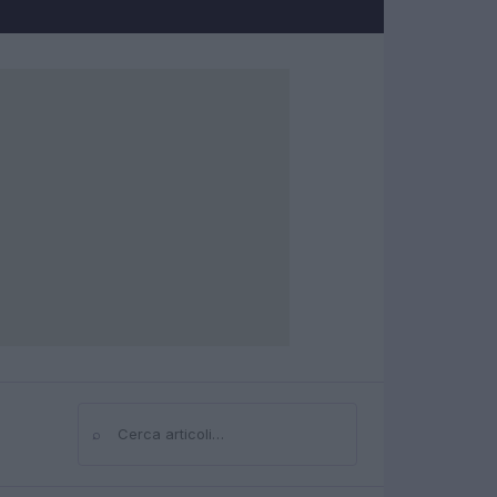
⌕
Cerca