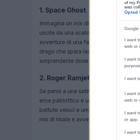
of my P
was col
1. Space Ghost
Opted 
Immagina un mix di fantascienza e avv
Google 
uscite da una scatola di giocattoli.
Spa
I want t
avventure di una famiglia di guerrieri 
web or d
drago che spara laser. Ma ciò che rend
I want t
sorprendente dose di azione, un elemen
purpose
2. Roger Ramjet
I want 
Se pensi a una satira surreale sui supe
I want t
eroe patriottico e un po’ imbranato com
web or d
battute veloci e umorismo surreale. I
I want t
mix di risate e avventure che colpisce n
or app.
I want t