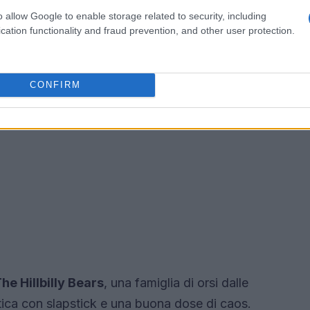
o allow Google to enable storage related to security, including
cation functionality and fraud prevention, and other user protection.
CONFIRM
he Hillbilly Bears
, una famiglia di orsi dalle
stica con slapstick e una buona dose di caos.