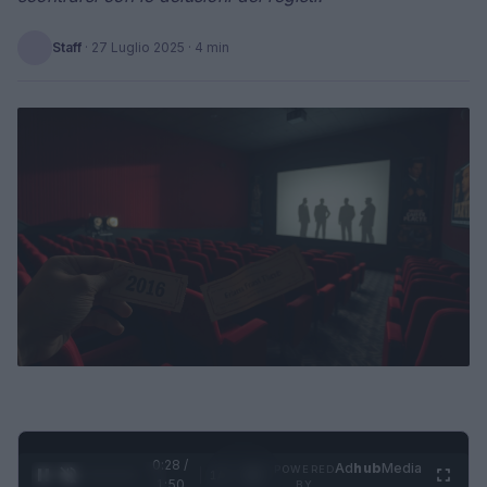
Staff
·
27 Luglio 2025
· 4 min
0:29 /
Ad
hub
Media
POWERED
1
/
4
1:50
BY