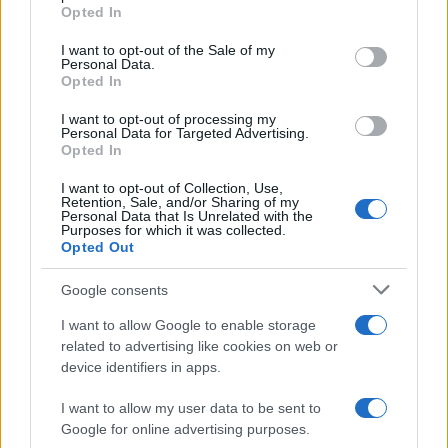
grant or deny consent to Google and its third-party tags to
Opted In
use your data for below specified purposes in below Google
consent section.
I want to opt-out of the Sale of my
Personal Data.
Opted In
I want to opt-out of processing my
Personal Data for Targeted Advertising.
Opted In
I want to opt-out of Collection, Use,
Retention, Sale, and/or Sharing of my
Personal Data that Is Unrelated with the
Purposes for which it was collected.
Opted Out
Google consents
Continua a leggere
I want to allow Google to enable storage
related to advertising like cookies on web or
device identifiers in apps.
NERD NEWS
I want to allow my user data to be sent to
Google for online advertising purposes.