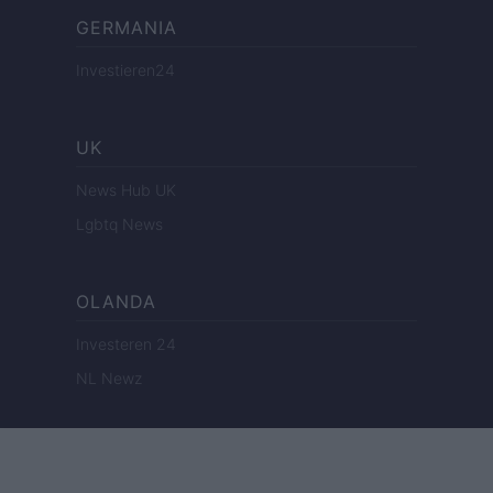
GERMANIA
Investieren24
UK
News Hub UK
Lgbtq News
OLANDA
Investeren 24
NL Newz