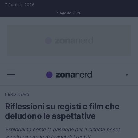
Salta al contenuto
7 Agosto 2026
7 Agosto 2026
⌕
×
⌕
NERD NEWS
Cerca
Riflessioni su registi e film che
deludono le aspettative
Esploriamo come la passione per il cinema possa
scontrarsi con le delusioni dei registi.