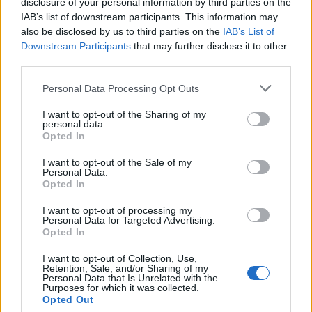
disclosure of your personal information by third parties on the
IAB’s list of downstream participants. This information may
also be disclosed by us to third parties on the
IAB’s List of
Downstream Participants
that may further disclose it to other
third parties.
Please note that this website/app uses one or more Google
Personal Data Processing Opt Outs
services and may gather and store information including but
Smartphone pieghevoli: come scegliere con criteri
not limited to your visit or usage behaviour. You may click to
I want to opt-out of the Sharing of my
personal data.
tecnici solidi
grant or deny consent to Google and its third-party tags to
Opted In
use your data for below specified purposes in below Google
Andrea Conforti · 6 Ago 2026
consent section.
I want to opt-out of the Sale of my
Personal Data.
SHOPPING NERD
Opted In
I want to opt-out of processing my
Personal Data for Targeted Advertising.
Opted In
I want to opt-out of Collection, Use,
Retention, Sale, and/or Sharing of my
Personal Data that Is Unrelated with the
Purposes for which it was collected.
Opted Out