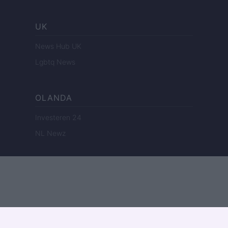
UK
News Hub UK
Lgbtq News
OLANDA
Investeren 24
NL Newz