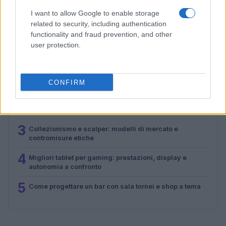
Andrea Conforti · 3 Ago 2026
I want to allow Google to enable storage
related to security, including authentication
functionality and fraud prevention, and other
user protection.
PIÙ LETTI
1
Smartphone pieghevoli: come scegliere con criteri
CONFIRM
tecnici solidi
2
Autenticare Funko POP: checklist, codici e ologrammi
3
Collezionismo e scalper: modelli di mercato e
contromisure etiche
4
Migliori tablet per gaming: prestazioni, display e
autonomia a confronto
5
Come progettare un bar con sala tornei e shop a tema