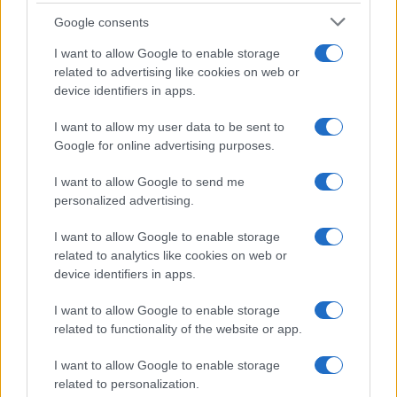
Google consents
I want to allow Google to enable storage
Autenticare Funko POP: checklist, codici e ologrammi
related to advertising like cookies on web or
device identifiers in apps.
Andrea Conforti · 4 Ago 2026
I want to allow my user data to be sent to
SHOPPING NERD
Google for online advertising purposes.
I want to allow Google to send me
personalized advertising.
I want to allow Google to enable storage
related to analytics like cookies on web or
device identifiers in apps.
I want to allow Google to enable storage
related to functionality of the website or app.
I want to allow Google to enable storage
Collezionismo e scalper: modelli di mercato e
related to personalization.
contromisure etiche