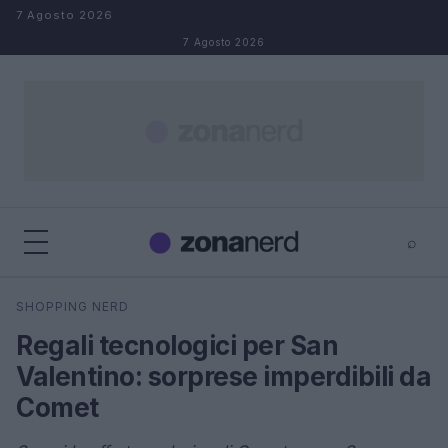
Salta al contenuto
7 Agosto 2026
7 Agosto 2026
⌕
×
⌕
SHOPPING NERD
Cerca
Regali tecnologici per San
Valentino: sorprese imperdibili da
Comet