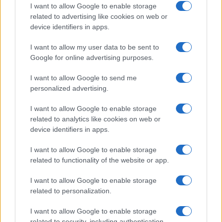
I want to allow Google to enable storage
Come valutare infotainment, ADAS e OTA nelle auto
related to advertising like cookies on web or
elettriche
device identifiers in apps.
Andrea Conforti · 8 Ago 2026
I want to allow my user data to be sent to
Google for online advertising purposes.
RECENSIONI TECH
I want to allow Google to send me
personalized advertising.
I want to allow Google to enable storage
related to analytics like cookies on web or
device identifiers in apps.
I want to allow Google to enable storage
related to functionality of the website or app.
I want to allow Google to enable storage
related to personalization.
Workflow di laboratorio per test fotografici e video
replicabili
I want to allow Google to enable storage
Andrea Conforti · 1 Ago 2026
related to security, including authentication