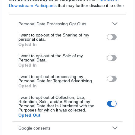
Downstream Participants
that may further disclose it to other
third parties.
Please note that this website/app uses one or more Google
Personal Data Processing Opt Outs
services and may gather and store information including but
not limited to your visit or usage behaviour. You may click to
I want to opt-out of the Sharing of my
personal data.
grant or deny consent to Google and its third-party tags to
Continua a leggere
Opted In
use your data for below specified purposes in below Google
consent section.
I want to opt-out of the Sale of my
Personal Data.
RECENSIONI TECH
Opted In
I want to opt-out of processing my
Personal Data for Targeted Advertising.
Opted In
I want to opt-out of Collection, Use,
Retention, Sale, and/or Sharing of my
Personal Data that Is Unrelated with the
Purposes for which it was collected.
Opted Out
Google consents