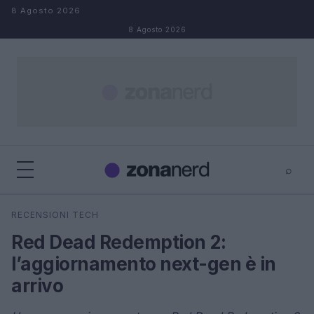
Salta al contenuto
8 Agosto 2026
8 Agosto 2026
⌕
×
⌕
RECENSIONI TECH
Cerca
Red Dead Redemption 2:
l’aggiornamento next-gen è in
arrivo