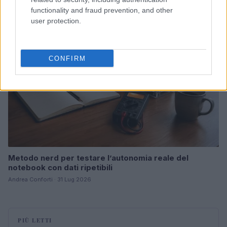
functionality and fraud prevention, and other
RECENSIONI TECH
user protection.
CONFIRM
Metodo nerd per testare l’autonomia reale del
notebook con dati ripetibili
Andrea Conforti · 31 Lug 2026
PIÙ LETTI