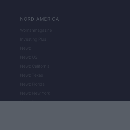
NORD AMERICA
Womanmagazine
Investing Plus
Newz
Newz US
Newz California
Newz Texas
Newz Florida
Newz New York
Newz Pennsylvania
Newz Illinois
Newz Ohio
Gameland