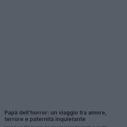
Papà dell’horror: un viaggio tra amore,
RECENSIONI TECH
terrore e paternità inquietante