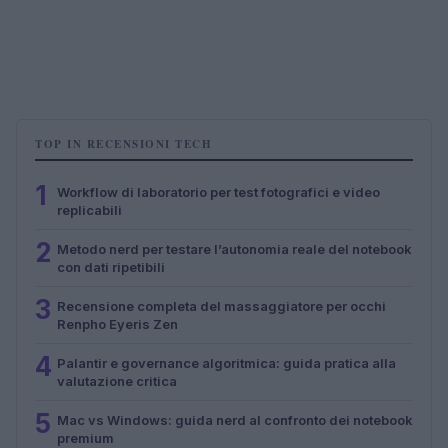
TOP IN RECENSIONI TECH
1
Workflow di laboratorio per test fotografici e video
replicabili
2
Metodo nerd per testare l’autonomia reale del notebook
con dati ripetibili
3
Recensione completa del massaggiatore per occhi
Renpho Eyeris Zen
4
Palantir e governance algoritmica: guida pratica alla
valutazione critica
5
Mac vs Windows: guida nerd al confronto dei notebook
premium