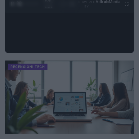
0:30 /
Ad
hub
Media
POWERED
1
/
4
1:21
BY
RECENSIONI TECH