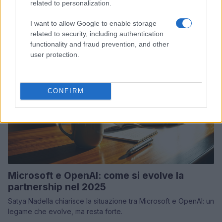
related to personalization.
Disney completa l'acquisizione di Hulu, ma cosa significa per
la diversità dei contenuti?
I want to allow Google to enable storage
related to security, including authentication
Staff · 15 Giu 2025
functionality and fraud prevention, and other
user protection.
RECENSIONI TECH
CONFIRM
Microsoft e OpenAI: come si evolve la
partnership nel 2025
Satya Nadella chiarisce la situazione tra Microsoft e OpenAI: un
legame che evolve, ma resta forte.