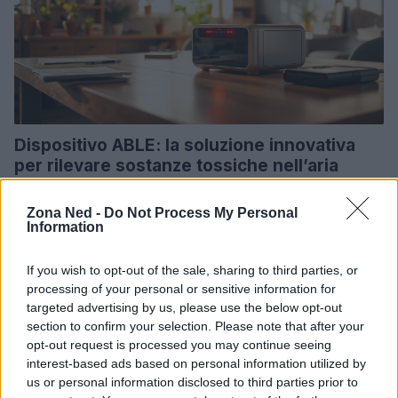
Dispositivo ABLE: la soluzione innovativa
per rilevare sostanze tossiche nell’aria
Un nuovo dispositivo a basso costo promette di rivoluzionare il
rilevamento di sostanze nocive nell'aria. Scopri di più!
Zona Ned -
Do Not Process My Personal
Information
Staff · 15 Giu 2025
If you wish to opt-out of the sale, sharing to third parties, or
RECENSIONI TECH
processing of your personal or sensitive information for
targeted advertising by us, please use the below opt-out
section to confirm your selection. Please note that after your
opt-out request is processed you may continue seeing
interest-based ads based on personal information utilized by
us or personal information disclosed to third parties prior to