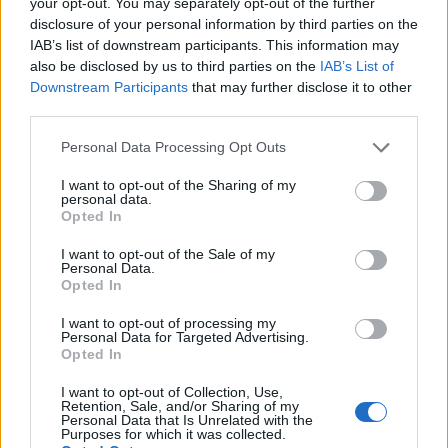
your opt-out. You may separately opt-out of the further
disclosure of your personal information by third parties on the
IAB’s list of downstream participants. This information may
also be disclosed by us to third parties on the
IAB’s List of
Downstream Participants
that may further disclose it to other
Foundation stagione tre: il trailer che
third parties.
accende la passione dei fan di Asimov
Please note that this website/app uses one or more Google
Personal Data Processing Opt Outs
Scopri cosa ci riserva la stagione tre di Foundation con un
services and may gather and store information including but
trailer che promette emozioni e avventure galattiche.
not limited to your visit or usage behaviour. You may click to
I want to opt-out of the Sharing of my
personal data.
Staff · 15 Giu 2025
grant or deny consent to Google and its third-party tags to
Opted In
use your data for below specified purposes in below Google
RECENSIONI TECH
consent section.
I want to opt-out of the Sale of my
Personal Data.
Opted In
I want to opt-out of processing my
Personal Data for Targeted Advertising.
Opted In
I want to opt-out of Collection, Use,
Retention, Sale, and/or Sharing of my
Personal Data that Is Unrelated with the
Purposes for which it was collected.