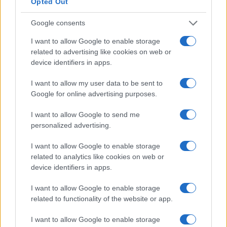
Opted Out
Megatsunami in Groenlandia: un mistero
Google consents
svelato dai dati satellitari
I want to allow Google to enable storage
Un evento sismico in Groenlandia ha sorpreso gli scienziati:
related to advertising like cookies on web or
scopriamo insieme il mistero del megatsunami.
device identifiers in apps.
Staff · 15 Giu 2025
I want to allow my user data to be sent to
RECENSIONI TECH
Google for online advertising purposes.
I want to allow Google to send me
personalized advertising.
I want to allow Google to enable storage
related to analytics like cookies on web or
device identifiers in apps.
I want to allow Google to enable storage
related to functionality of the website or app.
Disney acquisisce Hulu: ecco come cambia
I want to allow Google to enable storage
il panorama dello streaming nel 2025