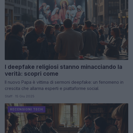
I deepfake religiosi stanno minacciando la
verità: scopri come
Il nuovo Papa è vittima di sermoni deepfake: un fenomeno in
crescita che allarma esperti e piattaforme social.
Staff · 15 Giu 2025
RECENSIONI TECH