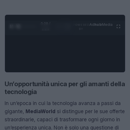
0:28 /
Ad
hub
Media
POWERED
1
/
4
1:23
BY
Un’opportunità unica per gli amanti della
tecnologia
In un’epoca in cui la tecnologia avanza a passi da
gigante,
MediaWorld
si distingue per le sue offerte
straordinarie, capaci di trasformare ogni giorno in
un’esperienza unica. Non è solo una questione di