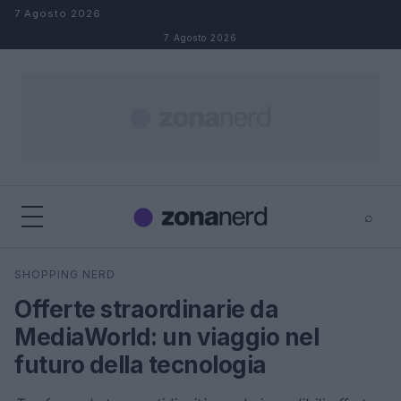
Salta al contenuto
7 Agosto 2026
7 Agosto 2026
⌕
×
⌕
SHOPPING NERD
Cerca
Offerte straordinarie da
MediaWorld: un viaggio nel
futuro della tecnologia