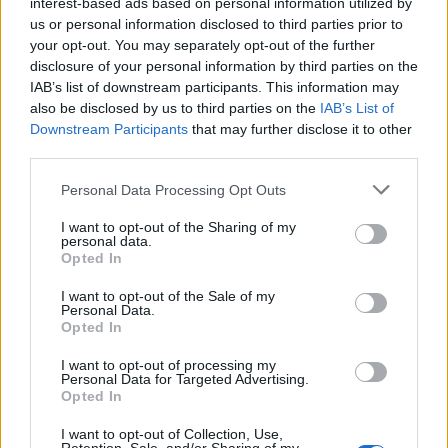
interest-based ads based on personal information utilized by
SHOPPING NERD
us or personal information disclosed to third parties prior to
your opt-out. You may separately opt-out of the further
disclosure of your personal information by third parties on the
IAB’s list of downstream participants. This information may
also be disclosed by us to third parties on the
IAB’s List of
Downstream Participants
that may further disclose it to other
third parties.
Please note that this website/app uses one or more Google
Personal Data Processing Opt Outs
services and may gather and store information including but
not limited to your visit or usage behaviour. You may click to
I want to opt-out of the Sharing of my
personal data.
grant or deny consent to Google and its third-party tags to
Opted In
use your data for below specified purposes in below Google
Smartphone pieghevoli: come scegliere con criteri
consent section.
I want to opt-out of the Sale of my
tecnici solidi
Personal Data.
Opted In
Andrea Conforti · 6 Ago 2026
I want to opt-out of processing my
SHOPPING NERD
Personal Data for Targeted Advertising.
Opted In
I want to opt-out of Collection, Use,