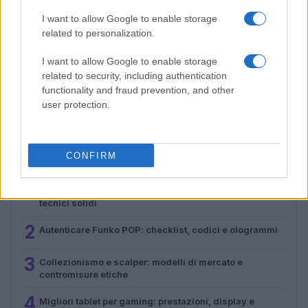
I want to allow Google to enable storage
related to personalization.
I want to allow Google to enable storage
Collezionismo e scalper: modelli di mercato e
related to security, including authentication
contromisure etiche
functionality and fraud prevention, and other
Andrea Conforti · 3 Ago 2026
user protection.
CONFIRM
PIÙ LETTI
1
Smartphone pieghevoli: come scegliere con criteri
tecnici solidi
2
Autenticare Funko POP: checklist, codici e ologrammi
3
Collezionismo e scalper: modelli di mercato e
contromisure etiche
4
Migliori tablet per gaming: prestazioni, display e