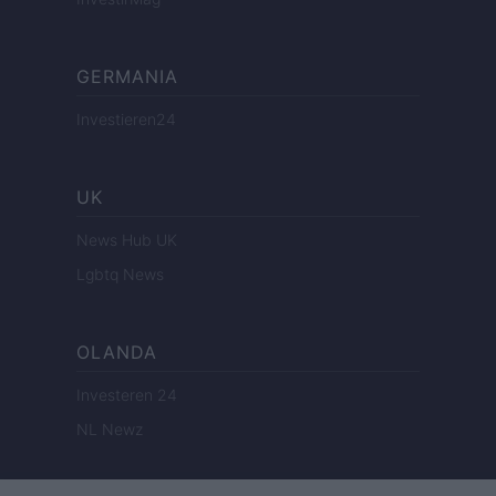
GERMANIA
Investieren24
UK
News Hub UK
Lgbtq News
OLANDA
Investeren 24
NL Newz