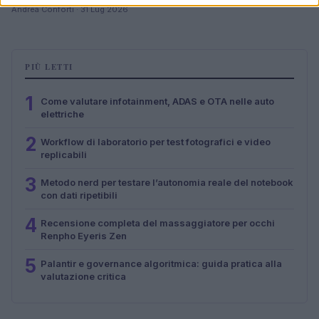
Andrea Conforti · 31 Lug 2026
PIÙ LETTI
1
Come valutare infotainment, ADAS e OTA nelle auto
elettriche
2
Workflow di laboratorio per test fotografici e video
replicabili
3
Metodo nerd per testare l’autonomia reale del notebook
con dati ripetibili
4
Recensione completa del massaggiatore per occhi
Renpho Eyeris Zen
5
Palantir e governance algoritmica: guida pratica alla
valutazione critica