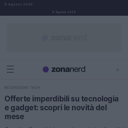
Salta al contenuto
8 Agosto 2026
8 Agosto 2026
⌕
×
⌕
RECENSIONI TECH
Cerca
Offerte imperdibili su tecnologia
e gadget: scopri le novità del
mese