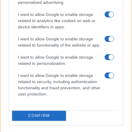
personalized advertising.
I want to allow Google to enable storage
Workflow di laboratorio per test fotografici e video
related to analytics like cookies on web or
replicabili
device identifiers in apps.
Andrea Conforti · 1 Ago 2026
I want to allow Google to enable storage
RECENSIONI TECH
related to functionality of the website or app.
I want to allow Google to enable storage
related to personalization.
I want to allow Google to enable storage
related to security, including authentication
functionality and fraud prevention, and other
user protection.
CONFIRM
Metodo nerd per testare l’autonomia reale del
notebook con dati ripetibili