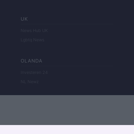
UK
News Hub UK
Lgbtq News
OLANDA
Investeren 24
NL Newz