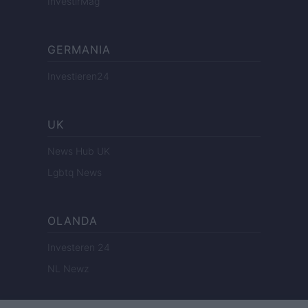
InvestirMag
GERMANIA
Investieren24
UK
News Hub UK
Lgbtq News
OLANDA
Investeren 24
NL Newz