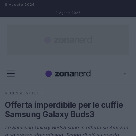
Salta al contenuto
9 Agosto 2026
9 Agosto 2026
⌕
×
⌕
RECENSIONI TECH
Cerca
Offerta imperdibile per le cuffie
Samsung Galaxy Buds3
Le Samsung Galaxy Buds3 sono in offerta su Amazon
a un prezzo straordinario. Scopri di più su questo