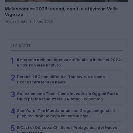
Malescomics 2026: eventi, ospiti e attività in Valle
Vigezzo
Andrea Conforti · 5 Ago 2026
PIÙ LETTI
1
Il mercato dell’intelligenza artificiale in Italia nel 2024:
un balzo verso il futuro
2
Perché il 6G non diffonde l’Hantavirus e come
riconoscere le fake news
3
Collezionismo Tech: Come Investire in Oggetti Rari e
Unici per Massimizzare il Ritorno Economico
4
Star Wars: The Mandalorian and Grogu conquista il
pubblico digitale dopo l’uscita in sala
5
Il Cast di Odissea: Chi Sono i Protagonisti del Nuovo
Film di Nolan