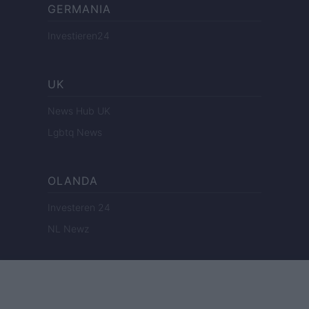
GERMANIA
Investieren24
UK
News Hub UK
Lgbtq News
OLANDA
Investeren 24
NL Newz