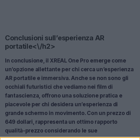
Conclusioni sull’esperienza AR
portatile<\/h2>
In conclusione, il XREAL One Pro emerge come
un’opzione allettante per chi cerca un’esperienza
AR portatile e immersiva. Anche se non sono gli
occhiali futuristici che vediamo nei film di
fantascienza, offrono una soluzione pratica e
piacevole per chi desidera un’esperienza di
grande schermo in movimento. Con un prezzo di
649 dollari, rappresenta un ottimo rapporto
qualità-prezzo considerando le sue
caratteristiche e prestazioni. Per coloro che sono