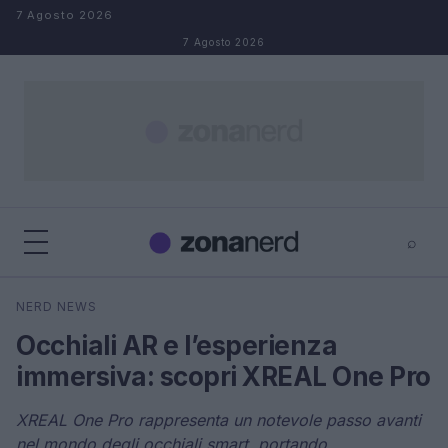
Salta al contenuto
7 Agosto 2026
7 Agosto 2026
⌕
×
⌕
NERD NEWS
Cerca
Occhiali AR e l’esperienza
immersiva: scopri XREAL One Pro
XREAL One Pro rappresenta un notevole passo avanti
nel mondo degli occhiali smart, portando