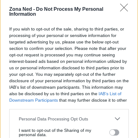
in cerca di occhiali AR che privilegiano la
Zona Ned -
Do Not Process My Personal
Information
portabilità senza compromettere l’esperienza
visiva, il XREAL One Pro merita sicuramente di
If you wish to opt-out of the sale, sharing to third parties, or
essere preso in considerazione. Ti piacerebbe
processing of your personal or sensitive information for
provarli?<\/p>
targeted advertising by us, please use the below opt-out
section to confirm your selection. Please note that after your
opt-out request is processed you may continue seeing
interest-based ads based on personal information utilized by
us or personal information disclosed to third parties prior to
AUTORE
Staff
your opt-out. You may separately opt-out of the further
disclosure of your personal information by third parties on the
IAB’s list of downstream participants. This information may
also be disclosed by us to third parties on the
IAB’s List of
Downstream Participants
that may further disclose it to other
third parties.
Please note that this website/app uses one or more Google
Personal Data Processing Opt Outs
services and may gather and store information including but
not limited to your visit or usage behaviour. You may click to
I want to opt-out of the Sharing of my
personal data.
grant or deny consent to Google and its third-party tags to