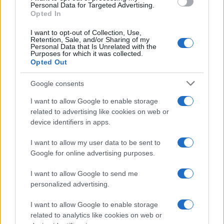
Personal Data for Targeted Advertising.
Opted In
I want to opt-out of Collection, Use,
Continua a leggere
Retention, Sale, and/or Sharing of my
Personal Data that Is Unrelated with the
Purposes for which it was collected.
Opted Out
NERD NEWS
Google consents
I want to allow Google to enable storage
related to advertising like cookies on web or
device identifiers in apps.
I want to allow my user data to be sent to
Google for online advertising purposes.
I want to allow Google to send me
personalized advertising.
Pieve Comics 2026: tutto ciò che devi sapere
I want to allow Google to enable storage
sull’evento nerd di Perugia
related to analytics like cookies on web or