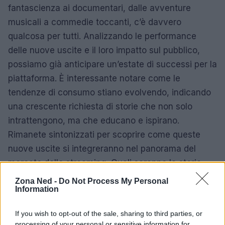
fantascienza ai documentari, dalle avventure
musicali a commedie toccanti, c’è davvero
qualcosa per tutti. Analizzando le performance
delle nuove uscite e il loro impatto sul pubblico,
possiamo già anticipare un’estate di successi per la
piattaforma. È interessante notare come le
tendenze di consumo stiano evolvendo, indicando
una crescente richiesta di storie che non solo
intrattengono, ma che educano e ispirano.
Rimanete sintonizzati per scoprire come queste
nuove uscite si integreranno nel panorama del
mercato dello streaming. Quali saranno le storie
che faranno breccia nel tuo cuore quest’estate?
Zona Ned -
Do Not Process My Personal
Information
If you wish to opt-out of the sale, sharing to third parties, or
AUTORE
processing of your personal or sensitive information for