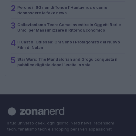
2
Perché il 6G non diffonde l’Hantavirus e come
riconoscere le fake news
3
Collezionismo Tech: Come Investire in Oggetti Rari e
Unici per Massimizzare il Ritorno Economico
4
Il Cast di Odissea: Chi Sono i Protagonisti del Nuovo
Film di Nolan
5
Star Wars: The Mandalorian and Grogu conquista il
pubblico digitale dopo l’uscita in sala
Il tuo universo geek, ogni giorno. Nerd news, recensioni
tech, fanatismo tech e shopping per i veri appassionati.