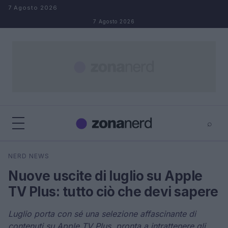
Salta al contenuto
7 Agosto 2026
7 Agosto 2026
⌕
×
⌕
NERD NEWS
Cerca
Nuove uscite di luglio su Apple
TV Plus: tutto ciò che devi sapere
Luglio porta con sé una selezione affascinante di
contenuti su Apple TV Plus, pronta a intrattenere gli