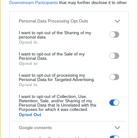
Downstream Participants
that may further disclose it to other
third parties.
Please note that this website/app uses one or more Google
Personal Data Processing Opt Outs
services and may gather and store information including but
not limited to your visit or usage behaviour. You may click to
I want to opt-out of the Sharing of my
personal data.
Continua a leggere
grant or deny consent to Google and its third-party tags to
Opted In
use your data for below specified purposes in below Google
consent section.
I want to opt-out of the Sale of my
NERD NEWS
Personal Data.
Opted In
I want to opt-out of processing my
Personal Data for Targeted Advertising.
Opted In
I want to opt-out of Collection, Use,
Retention, Sale, and/or Sharing of my
Personal Data that Is Unrelated with the
Purposes for which it was collected.
Opted Out
Google consents