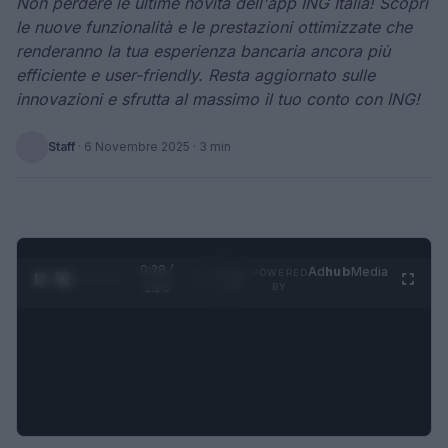
Non perdere le ultime novità dell'app ING Italia! Scopri
le nuove funzionalità e le prestazioni ottimizzate che
renderanno la tua esperienza bancaria ancora più
efficiente e user-friendly. Resta aggiornato sulle
innovazioni e sfrutta al massimo il tuo conto con ING!
Staff
·
6 Novembre 2025
· 3 min
0:28 /
Ad
hub
Media
POWERED
1
/
4
1:23
BY