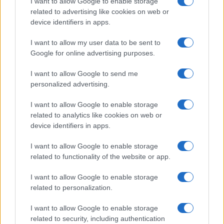
I want to allow Google to enable storage
12 libri fantasy imperdibili per viaggiare in mondi
related to advertising like cookies on web or
straordinari
device identifiers in apps.
Francesca Lombardi · 10 Ago 2026
I want to allow my user data to be sent to
NERD NEWS
Google for online advertising purposes.
I want to allow Google to send me
personalized advertising.
I want to allow Google to enable storage
related to analytics like cookies on web or
device identifiers in apps.
I want to allow Google to enable storage
related to functionality of the website or app.
I want to allow Google to enable storage
Scopri i parchi a tema più spettacolari per geek e non
related to personalization.
solo
I want to allow Google to enable storage
Andrea Conforti · 9 Ago 2026
related to security, including authentication