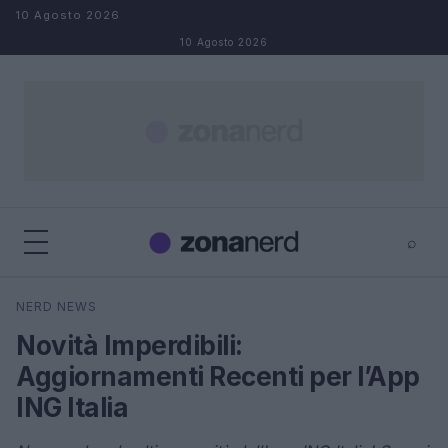
Salta al contenuto
10 Agosto 2026
10 Agosto 2026
⌕
×
⌕
NERD NEWS
Cerca
Novità Imperdibili:
Aggiornamenti Recenti per l’App
ING Italia