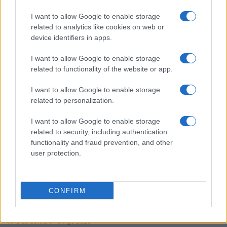
Guida al primo tavolo di D&D con safety tools e
I want to allow Google to enable storage
strumenti digitali
related to analytics like cookies on web or
Andrea Conforti · 10 Ago 2026
device identifiers in apps.
I want to allow Google to enable storage
FANATISMO TECH
related to functionality of the website or app.
I want to allow Google to enable storage
related to personalization.
I want to allow Google to enable storage
related to security, including authentication
functionality and fraud prevention, and other
user protection.
CONFIRM
Quentin Beck e il suo impatto devastante su Peter
Parker nel Marvel Cinematic Universe
Andrea Conforti · 9 Ago 2026