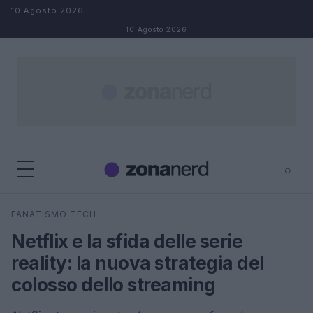
Salta al contenuto
10 Agosto 2026
10 Agosto 2026
⌕
×
⌕
FANATISMO TECH
Cerca
Netflix e la sfida delle serie
reality: la nuova strategia del
colosso dello streaming