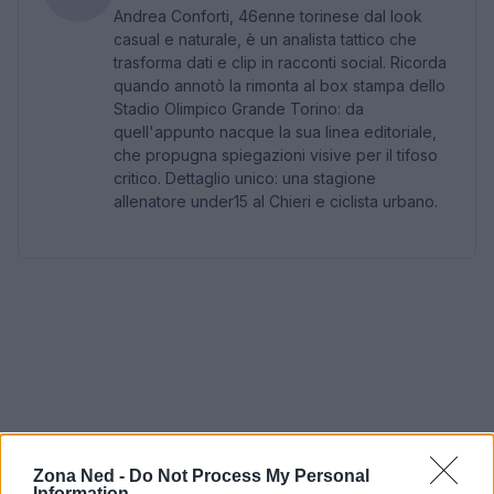
Andrea Conforti, 46enne torinese dal look
casual e naturale, è un analista tattico che
trasforma dati e clip in racconti social. Ricorda
quando annotò la rimonta al box stampa dello
Stadio Olimpico Grande Torino: da
quell'appunto nacque la sua linea editoriale,
che propugna spiegazioni visive per il tifoso
critico. Dettaglio unico: una stagione
allenatore under15 al Chieri e ciclista urbano.
Zona Ned -
Do Not Process My Personal
Information