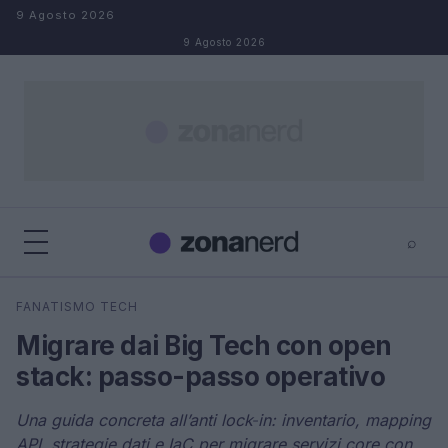
Salta al contenuto
9 Agosto 2026
9 Agosto 2026
⌕
×
⌕
FANATISMO TECH
Cerca
Migrare dai Big Tech con open
stack: passo-passo operativo
Una guida concreta all’anti lock‑in: inventario, mapping
API, strategie dati e IaC per migrare servizi core con