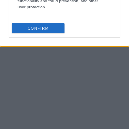
functionality and fraud prevention, and other
che propugna spiegazioni visive per il tifoso
user protection.
critico. Dettaglio unico: una stagione
allenatore under15 al Chieri e ciclista urbano.
CONFIRM