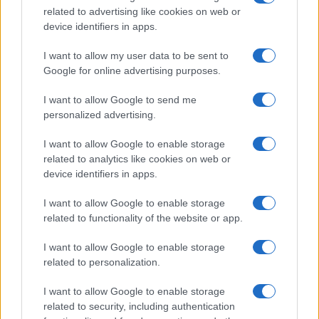
contrattuali verdi.
related to advertising like cookies on web or
Strategia dati scelta: CDC o snapshot + cutover
device identifiers in apps.
con rollback provato.
Ambienti IaC pronti, pipeline con policy as code
I want to allow my user data to be sent to
e osservabilità attiva.
Google for online advertising purposes.
Rollout core: shadow traffic → canary →
I want to allow Google to send me
blue/green, SLO monitorati.
personalized advertising.
Governance e costi: guardrail automatici,
etichette, report e audit.
I want to allow Google to enable storage
related to analytics like cookies on web or
device identifiers in apps.
AUTORE
I want to allow Google to enable storage
Andrea Conforti
related to functionality of the website or app.
Andrea Conforti, 46enne torinese dal look
casual e naturale, è un analista tattico che
I want to allow Google to enable storage
trasforma dati e clip in racconti social. Ricorda
related to personalization.
quando annotò la rimonta al box stampa dello
I want to allow Google to enable storage
Stadio Olimpico Grande Torino: da
related to security, including authentication
quell'appunto nacque la sua linea editoriale,