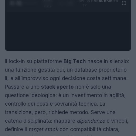
0:29 /
Ad
hub
Media
POWERED
1
/
4
1:21
BY
Il lock-in su piattaforme
Big Tech
nasce in silenzio:
una funzione gestita qui, un database proprietario
lì, e all’improvviso ogni decisione costa settimane.
Passare a uno
stack aperto
non è solo una
questione ideologica: è un investimento in agilità,
controllo dei costi e sovranità tecnica. La
transizione, però, richiede metodo. Serve una
catena disciplinata: mappare
dipendenze
e vincoli,
definire il
target stack
con compatibilità chiara,