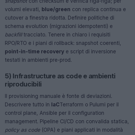
snapshot
con checksum e verifica riga-riga; per
volumi elevati,
blue/green
con replica continua e
cutover a finestra ridotta. Definire politiche di
schema evolution (migrazioni idempotenti) e
backfill
tracciato. Tenere in chiaro i requisiti
RPO/RTO e i piani di rollback: snapshot coerenti,
point-in-time recovery
e script di inversione
testati in ambienti pre-prod.
5) Infrastructure as code e ambienti
riproducibili
Il provisioning manuale è fonte di deviazioni.
Descrivere tutto in
IaC
Terraform o Pulumi per il
control plane, Ansible per il configuration
management. Pipeline CI/CD con convalida statica,
policy as code
(OPA) e piani applicati in modalità