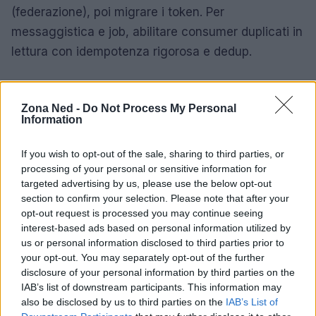
(federazione), poi migrare i token. Per
messaggistica e job, abilitare consumer duplicati in
lettura con idempotenza rigorosa e dedup.
7) Governance, costi e sicurezza by
default
Zona Ned -
Do Not Process My Personal
Information
Un’architettura aperta regge solo con
guardrail
If you wish to opt-out of the sale, sharing to third parties, or
chiari. Abilitare
least privilege
su identità di
processing of your personal or sensitive information for
macchina, crittografia in transito e a riposo,
targeted advertising by us, please use the below opt-out
scanning continuo di container e dipendenze.
section to confirm your selection. Please note that after your
opt-out request is processed you may continue seeing
Stabilire limiti di costo per namespace/progetto con
interest-based ads based on personal information utilized by
etichette obbligatorie e report settimanali; integrare
us or personal information disclosed to third parties prior to
policy di
egress
e mantenere inventario SBOM
your opt-out. You may separately opt-out of the further
disclosure of your personal information by third parties on the
aggiornato. La governance non deve frenare:
IAB’s list of downstream participants. This information may
automatizzare controlli, bloccare ciò che non
also be disclosed by us to third parties on the
IAB’s List of
rispetta gli standard e rendere facile il percorso