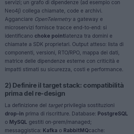
servizi; un grafo di dipendenze (ad esempio con
Neo4j) collega chiamate, code e archivi.
Agganciare
OpenTelemetry
a gateway e
microservizi fornisce tracce end-to-end: si
identificano
choke point
latenza tra domini e
chiamate a SDK proprietari. Output atteso: lista di
componenti, versioni, RTO/RPO, mappa dei dati,
matrice delle dipendenze esterne con criticità e
impatti stimati su sicurezza, costi e performance.
2) Definire il target stack: compatibilità
prima del re-design
La definizione del
target
privilegia sostituzioni
drop-in
prima di riscritture. Database:
PostgreSQL
o
MySQL
gestiti on-prem/managed;
messaggistica:
Kafka
o
RabbitMQ
cache: