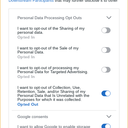
Downstream Participants
that may further disclose it to other
third parties.
conforme. Tutto misurato: metriche di adozione,
error budget, tempi di provisioning, percentuale di
Please note that this website/app uses one or more Google
Personal Data Processing Opt Outs
services and may gather and store information including but
risorse orfane e trend di spesa per mostrare i
not limited to your visit or usage behaviour. You may click to
I want to opt-out of the Sharing of my
benefici dell’anti lock-in.
personal data.
grant or deny consent to Google and its third-party tags to
Opted In
use your data for below specified purposes in below Google
Checklist operativa finale
consent section.
I want to opt-out of the Sale of my
Personal Data.
Opted In
Una checklist riduce l’ambiguità nelle fasi critiche e
accelera il passaggio con trasparenza. Gli step
I want to opt-out of processing my
Personal Data for Targeted Advertising.
chiave aiutano a mantenere la rotta e a misurare i
Opted In
progressi senza dispersioni.
I want to opt-out of Collection, Use,
Retention, Sale, and/or Sharing of my
Inventario automatizzato e grafo delle
Personal Data that Is Unrelated with the
Purposes for which it was collected.
dipendenze completati.
Opted Out
Target stack definito con standard, versioni e
deroghe temporanee.
Google consents
API catalogate, gateway neutrale attivo, test
I want to allow Google to enable storage