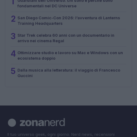
1
Guardiani dell’Universo: chi sono e perché sono
fondamentali nel DC Universe
2
San Diego Comic-Con 2026: l’avventura di Lanterns
Training Headquarters
3
Star Trek celebra 60 anni con un documentario in
arrivo nei cinema Regal
4
Ottimizzare studio e lavoro su Mac e Windows con un
ecosistema doppio
5
Dalla musica alla letteratura: il viaggio di Francesco
Guccini
Il tuo universo geek, ogni giorno. Nerd news, recensioni