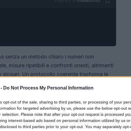
Ad
hub
Media
POWERED BY
ma senza un metodo chiaro i numeri non
e, misure ripetibili e confronti onesti, altrimenti
 slogan. Un protocollo coerente trasforma le
to.
 -
Do Not Process My Personal Information
to opt-out of the sale, sharing to third parties, or processing of your per
formation for targeted advertising by us, please use the below opt-out s
r selection. Please note that after your opt-out request is processed y
eing interest-based ads based on personal information utilized by us or
disclosed to third parties prior to your opt-out. You may separately opt-