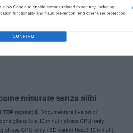
o allow Google to enable storage related to security, including
cation functionality and fraud prevention, and other user protection.
CONFIRM
come misurare senza alibi
di
TDP
regolabili. Documentare i valori di
 consigliato: idle 10 minuti; stress CPU-only
i; stress GPU-only (3D carico fisso) 10 minuti;