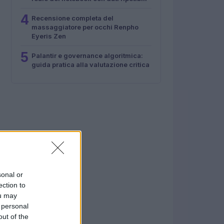
4
Recensione completa del
massaggiatore per occhi Renpho
Eyeris Zen
5
Palantir e governance algoritmica:
guida pratica alla valutazione critica
sonal or
ection to
ou may
 personal
out of the