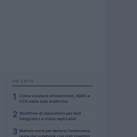
PIÙ LETTI
1
Come valutare infotainment, ADAS e
OTA nelle auto elettriche
2
Workflow di laboratorio per test
fotografici e video replicabili
3
Metodo nerd per testare l’autonomia
reale del notebook con dati ripetibili