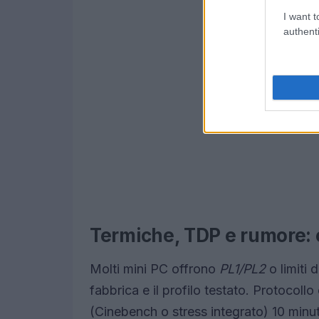
I want t
authenti
Termiche, TDP e rumore: 
Molti mini PC offrono
PL1/PL2
o limiti 
fabbrica e il profilo testato. Protocollo
(Cinebench o stress integrato) 10 minut