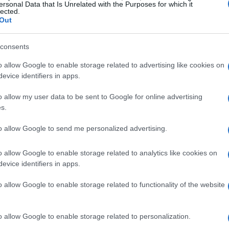
ersonal Data that Is Unrelated with the Purposes for which it
emperatura stanza 23 ±1 °C, umidità 40–60%, mini
lected.
Out
eti. Annotare firmware, versione
BIOS
driver
ici. Scollegare periferiche non essenziali. Usare
consents
a muro e un fonometro classe 2 posto a 50 cm,
o allow Google to enable storage related to advertising like cookies on
ia:
HWiNFO
o equivalente con logging 1 s,
evice identifiers in apps.
o allow my user data to be sent to Google for online advertising
s.
scenario registrare: potenza media e di picco,
to allow Google to send me personalized advertising.
k
sostenuto, dBA ponderati A, e
tabilire durata minima: 10 minuti per stress
o allow Google to enable storage related to analytics like cookies on
ali. Ripetere 3 volte, scartare outlier >5% e
evice identifiers in apps.
o allow Google to enable storage related to functionality of the website
o allow Google to enable storage related to personalization.