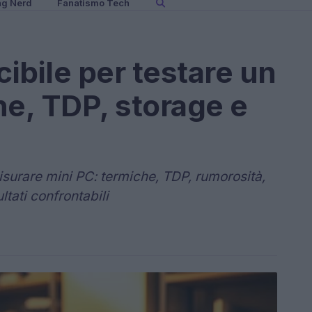
ng Nerd
Fanatismo Tech
ibile per testare un
he, TDP, storage e
isurare mini PC: termiche, TDP, rumorosità,
ltati confrontabili