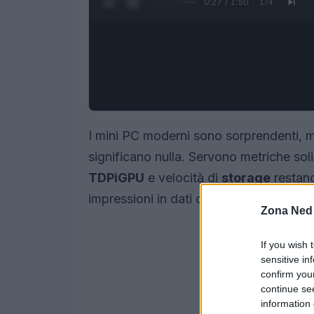
0:28 / 1:50
1
/
4
I mini PC moderni sono sorprendenti, 
significano nulla. Servono metriche solid
TDP
iGPU
e velocità di
storage
restano
impressioni in dati che guidano l’acquis
Zona Ned
If you wish 
sensitive in
confirm you
continue se
information 