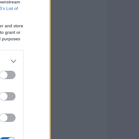
 downstream
B’s List of
er and store
to grant or
ed purposes