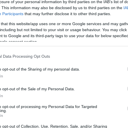
losure of your personal information by third parties on the IAB’s list of
. This information may also be disclosed by us to third parties on the
IA
Participants
that may further disclose it to other third parties.
 that this website/app uses one or more Google services and may gath
including but not limited to your visit or usage behaviour. You may click 
 to Google and its third-party tags to use your data for below specifi
ogle consent section.
l Data Processing Opt Outs
o opt-out of the Sharing of my personal data.
In
tare ogni step e collegare i test a
workload
edia center. Con procedure semplici ma
o opt-out of the Sale of my Personal Data.
onfrontabili tra configurazioni diverse e utili per
In
 o limiti di potenza.
to opt-out of processing my Personal Data for Targeted
ing.
In
: ambiente, strumenti, metrica
o opt-out of Collection, Use, Retention, Sale, and/or Sharing