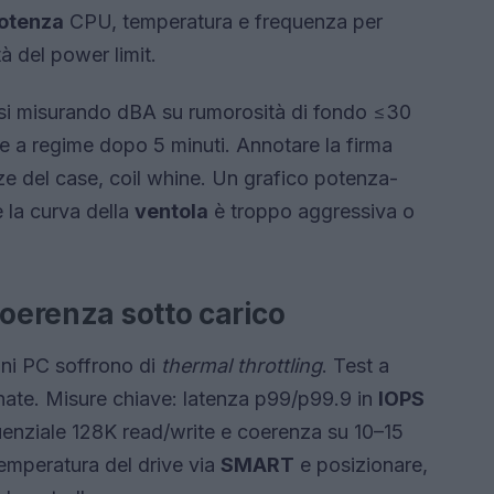
otenza
CPU, temperatura e frequenza per
tà del power limit.
fasi misurando dBA su rumorosità di fondo ≤30
 e a regime dopo 5 minuti. Annotare la firma
nze del case, coil whine. Un grafico potenza-
 la curva della
ventola
è troppo aggressiva o
coerenza sotto carico
ini PC soffrono di
thermal throttling
. Test a
inate. Misure chiave: latenza p99/p99.9 in
IOPS
ziale 128K read/write e coerenza su 10–15
temperatura del drive via
SMART
e posizionare,