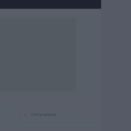
⌕
Cerca