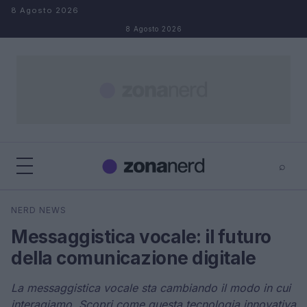
Salta al contenuto
8 Agosto 2026
8 Agosto 2026
⌕
×
⌕
NERD NEWS
Cerca
Messaggistica vocale: il futuro
della comunicazione digitale
La messaggistica vocale sta cambiando il modo in cui
interagiamo. Scopri come questa tecnologia innovativa