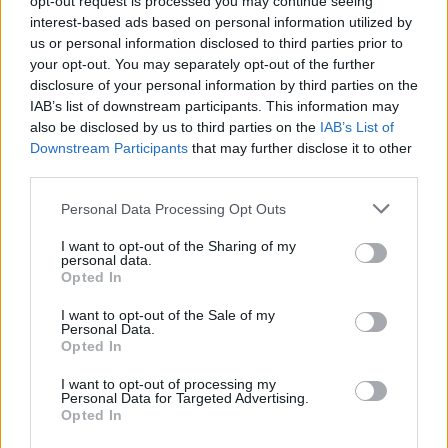
opt-out request is processed you may continue seeing
raccontano una storia affascinante: gli utenti
interest-based ads based on personal information utilized by
cercano soluzioni che semplifichino le loro
us or personal information disclosed to third parties prior to
interazioni e che superino le barriere tradizionali.
your opt-out. You may separately opt-out of the further
disclosure of your personal information by third parties on the
Con l’adozione di tecnologie innovative come la
IAB’s list of downstream participants. This information may
traduzione automatica e la messaggistica vocale,
also be disclosed by us to third parties on the
IAB’s List of
le aziende possono migliorare non solo l’esperienza
Downstream Participants
that may further disclose it to other
third parties.
utente, ma anche potenziare le proprie strategie di
marketing. Sei pronto a immergerti in questo
Please note that this website/app uses one or more Google
Personal Data Processing Opt Outs
services and may gather and store information including but
mondo vocale?
not limited to your visit or usage behaviour. You may click to
I want to opt-out of the Sharing of my
personal data.
grant or deny consent to Google and its third-party tags to
Opted In
use your data for below specified purposes in below Google
consent section.
I want to opt-out of the Sale of my
AUTORE
Personal Data.
Staff
Opted In
I want to opt-out of processing my
Personal Data for Targeted Advertising.
Opted In