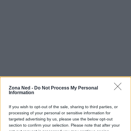
Conclusione: il futuro della
Zona Ned -
Do Not Process My Personal
Information
comunicazione è vocale
If you wish to opt-out of the sale, sharing to third parties, or
In conclusione, la messaggistica vocale
processing of your personal or sensitive information for
rappresenta un trend in continua crescita nel
targeted advertising by us, please use the below opt-out
panorama della comunicazione digitale. I dati ci
section to confirm your selection. Please note that after your