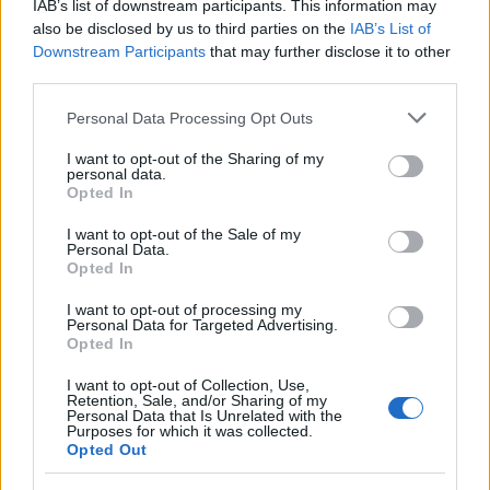
IAB’s list of downstream participants. This information may
also be disclosed by us to third parties on the
IAB’s List of
Downstream Participants
that may further disclose it to other
third parties.
Workflow di laboratorio per test fotografici e video
Please note that this website/app uses one or more Google
replicabili
Personal Data Processing Opt Outs
services and may gather and store information including but
Andrea Conforti · 1 Ago 2026
not limited to your visit or usage behaviour. You may click to
I want to opt-out of the Sharing of my
personal data.
grant or deny consent to Google and its third-party tags to
RECENSIONI TECH
Opted In
use your data for below specified purposes in below Google
consent section.
I want to opt-out of the Sale of my
Personal Data.
Opted In
I want to opt-out of processing my
Personal Data for Targeted Advertising.
Opted In
I want to opt-out of Collection, Use,
Retention, Sale, and/or Sharing of my
Personal Data that Is Unrelated with the
Purposes for which it was collected.
Opted Out