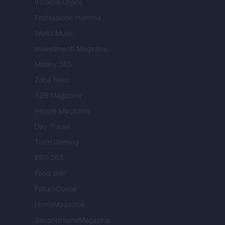
Il Calcio Online
Professione mamma
World Music
Investimenti Magazine
Money 365
Zona Nerd
B2B Magazine
People Magazine
Day Travel
Tutto Gaming
ESG 365
Food Wiki
FuturoDonna
HomeMagazine
SecondHomeMagazine