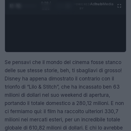
0:28 /
Ad
hub
Media
POWERED
1
/
4
1:21
BY
Se pensavi che il mondo del cinema fosse stanco
delle sue stesse storie, beh, ti sbagliavi di grosso!
Disney ha appena dimostrato il contrario con il
trionfo di “Lilo & Stitch”, che ha incassato ben 63
milioni di dollari nel suo weekend di apertura,
portando il totale domestico a 280,12 milioni. E non
ci fermiamo qui: il film ha raccolto ulteriori 330,7
milioni nei mercati esteri, per un incredibile totale
globale di 610,82 milioni di dollari. E chi lo avrebbe