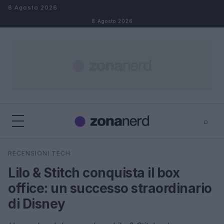
Salta al contenuto
8 Agosto 2026
8 Agosto 2026
⌕
×
⌕
RECENSIONI TECH
Cerca
Lilo & Stitch conquista il box
office: un successo straordinario
di Disney