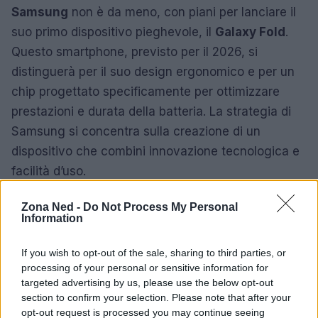
Samsung
non è da meno, con piani per lanciare il
suo primo dispositivo pieghevole, il
Galaxy Fold
.
Questo smartphone, previsto per il 2026, si
distinguerà per il suo design ergonomico e per un
chip progettato specificamente per ottimizzare
prestazioni e durata della batteria. La strategia di
Samsung si concentra sulla creazione di un
dispositivo che combini innovazione tecnologica e
facilità d’uso.
Un futuro interconnesso
Zona Ned -
Do Not Process My Personal
Information
Le innovazioni presentate da Google, Apple e
Samsung non si limitano a migliorare l’esperienza
If you wish to opt-out of the sale, sharing to third parties, or
processing of your personal or sensitive information for
utente, ma hanno il potenziale di trasformare
targeted advertising by us, please use the below opt-out
radicalmente il modo in cui si interagisce con la
section to confirm your selection. Please note that after your
tecnologia. La continua evoluzione dell’intelligenza
opt-out request is processed you may continue seeing