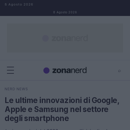
Salta al contenuto
8 Agosto 2026
8 Agosto 2026
⌕
×
⌕
NERD NEWS
Cerca
Le ultime innovazioni di Google,
Apple e Samsung nel settore
degli smartphone