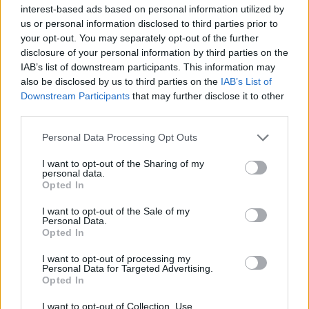
interest-based ads based on personal information utilized by
artificiale e delle interfacce utente rappresenta una
us or personal information disclosed to third parties prior to
fase cruciale per il futuro della tecnologia,
your opt-out. You may separately opt-out of the further
rendendo i dispositivi sempre più centrali nella vita
disclosure of your personal information by third parties on the
IAB’s list of downstream participants. This information may
quotidiana. Questo cambiamento avviene in un
also be disclosed by us to third parties on the
IAB’s List of
contesto in cui la sostenibilità è un business case
Downstream Participants
that may further disclose it to other
fondamentale e le aziende leader hanno compreso
third parties.
l’importanza di integrare pratiche responsabili nella
Please note that this website/app uses one or more Google
Personal Data Processing Opt Outs
loro strategia.
services and may gather and store information including but
not limited to your visit or usage behaviour. You may click to
I want to opt-out of the Sharing of my
personal data.
grant or deny consent to Google and its third-party tags to
Opted In
use your data for below specified purposes in below Google
AUTORE
consent section.
I want to opt-out of the Sale of my
Staff
Personal Data.
Opted In
I want to opt-out of processing my
Personal Data for Targeted Advertising.
Opted In
I want to opt-out of Collection, Use,