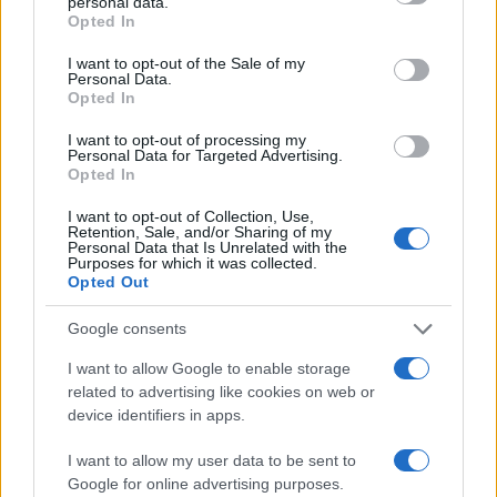
personal data.
grant or deny consent to Google and its third-party tags to
Opted In
use your data for below specified purposes in below Google
consent section.
I want to opt-out of the Sale of my
Personal Data.
Opted In
I want to opt-out of processing my
Personal Data for Targeted Advertising.
Opted In
I want to opt-out of Collection, Use,
Retention, Sale, and/or Sharing of my
Personal Data that Is Unrelated with the
Purposes for which it was collected.
Opted Out
Google consents
I want to allow Google to enable storage
Continua a leggere
related to advertising like cookies on web or
device identifiers in apps.
RECENSIONI TECH
I want to allow my user data to be sent to
Google for online advertising purposes.