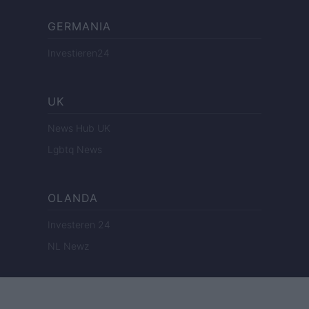
GERMANIA
Investieren24
UK
News Hub UK
Lgbtq News
OLANDA
Investeren 24
NL Newz