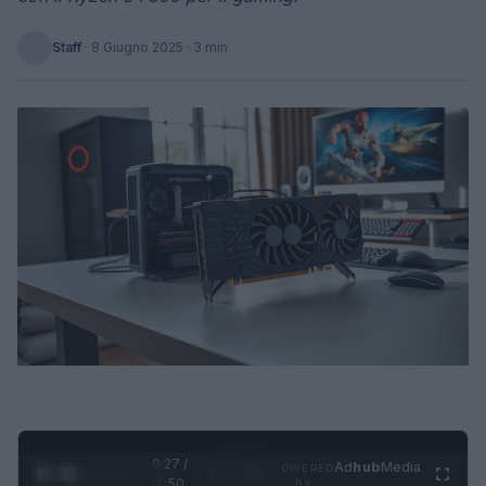
Staff
·
8 Giugno 2025
· 3 min
0:28 /
Ad
hub
Media
POWERED
1
/
4
1:50
BY