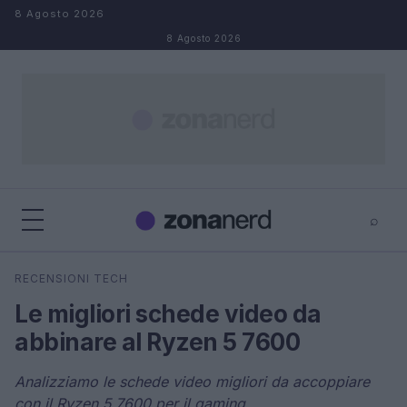
Salta al contenuto
8 Agosto 2026
8 Agosto 2026
⌕
×
⌕
RECENSIONI TECH
Cerca
Le migliori schede video da
abbinare al Ryzen 5 7600
Analizziamo le schede video migliori da accoppiare
con il Ryzen 5 7600 per il gaming.