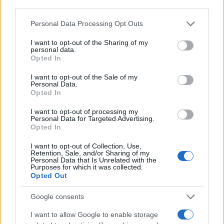
third parties.
Please note that this website/app uses one or more Google
Personal Data Processing Opt Outs
services and may gather and store information including but
not limited to your visit or usage behaviour. You may click to
I want to opt-out of the Sharing of my
personal data.
grant or deny consent to Google and its third-party tags to
Opted In
use your data for below specified purposes in below Google
Continua a leggere
consent section.
I want to opt-out of the Sale of my
Personal Data.
Opted In
SHOPPING NERD
I want to opt-out of processing my
Personal Data for Targeted Advertising.
Opted In
I want to opt-out of Collection, Use,
Retention, Sale, and/or Sharing of my
Personal Data that Is Unrelated with the
Purposes for which it was collected.
Opted Out
Google consents
I want to allow Google to enable storage