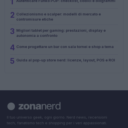
1
Autenticare Funko POP: checklist, codici e ologrammi
2
Collezionismo e scalper: modelli di mercato e
contromisure etiche
3
Migliori tablet per gaming: prestazioni, display e
autonomia a confronto
4
Come progettare un bar con sala tornei e shop a tema
5
Guida al pop-up store nerd: licenze, layout, POS e ROI
Il tuo universo geek, ogni giorno. Nerd news, recensioni
tech, fanatismo tech e shopping per i veri appassionati.