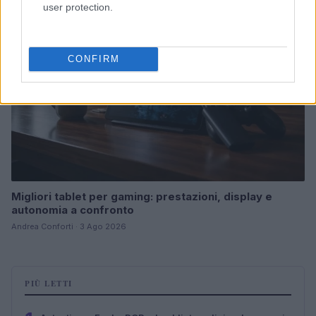
user protection.
CONFIRM
Migliori tablet per gaming: prestazioni, display e
autonomia a confronto
Andrea Conforti · 3 Ago 2026
PIÙ LETTI