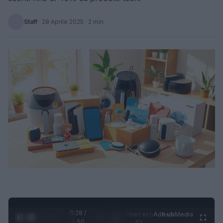
Staff
·
28 Aprile 2025
· 2 min
0:29 /
Ad
hub
Media
POWERED
1
/
4
1:50
BY