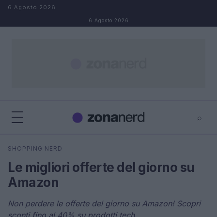
Salta al contenuto
6 Agosto 2026
6 Agosto 2026
⌕
×
⌕
SHOPPING NERD
Cerca
Le migliori offerte del giorno su
Amazon
Non perdere le offerte del giorno su Amazon! Scopri
sconti fino al 40% su prodotti tech.