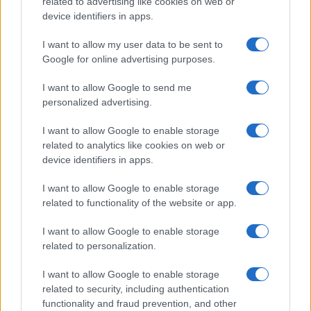
related to advertising like cookies on web or
Autenticare Funko POP: checklist, codici e ologrammi
device identifiers in apps.
Andrea Conforti · 4 Ago 2026
I want to allow my user data to be sent to
SHOPPING NERD
Google for online advertising purposes.
I want to allow Google to send me
personalized advertising.
I want to allow Google to enable storage
related to analytics like cookies on web or
device identifiers in apps.
I want to allow Google to enable storage
related to functionality of the website or app.
I want to allow Google to enable storage
related to personalization.
Collezionismo e scalper: modelli di mercato e
contromisure etiche
I want to allow Google to enable storage
Andrea Conforti · 3 Ago 2026
related to security, including authentication
functionality and fraud prevention, and other
SHOPPING NERD