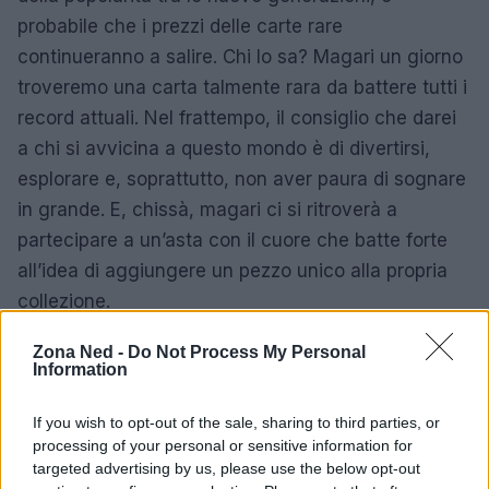
probabile che i prezzi delle carte rare
continueranno a salire. Chi lo sa? Magari un giorno
troveremo una carta talmente rara da battere tutti i
record attuali. Nel frattempo, il consiglio che darei
a chi si avvicina a questo mondo è di divertirsi,
esplorare e, soprattutto, non aver paura di sognare
in grande. E, chissà, magari ci si ritroverà a
partecipare a un’asta con il cuore che batte forte
all’idea di aggiungere un pezzo unico alla propria
collezione.
Zona Ned -
Do Not Process My Personal
Information
AUTORE
Staff
If you wish to opt-out of the sale, sharing to third parties, or
processing of your personal or sensitive information for
targeted advertising by us, please use the below opt-out