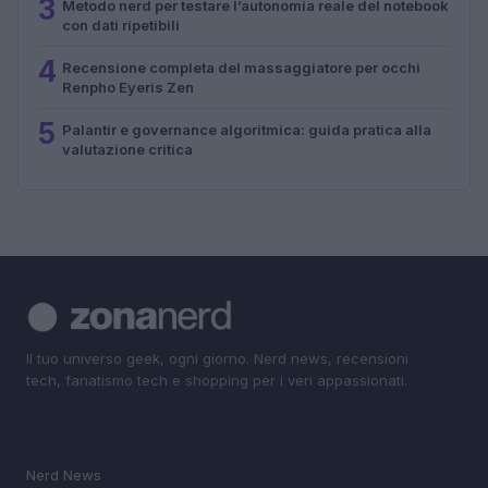
3
Metodo nerd per testare l’autonomia reale del notebook
con dati ripetibili
4
Recensione completa del massaggiatore per occhi
Renpho Eyeris Zen
5
Palantir e governance algoritmica: guida pratica alla
valutazione critica
Il tuo universo geek, ogni giorno. Nerd news, recensioni
tech, fanatismo tech e shopping per i veri appassionati.
SEZIONI
Nerd News