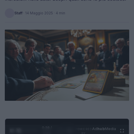
Staff
·
14 Maggio 2025
· 4 min
0:29 /
Ad
hub
Media
POWERED
1
/
4
1:21
BY