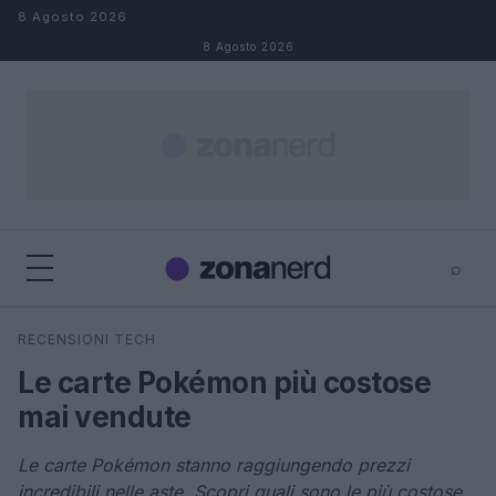
Salta al contenuto
8 Agosto 2026
8 Agosto 2026
⌕
×
⌕
RECENSIONI TECH
Cerca
Le carte Pokémon più costose
mai vendute
Le carte Pokémon stanno raggiungendo prezzi
incredibili nelle aste. Scopri quali sono le più costose.