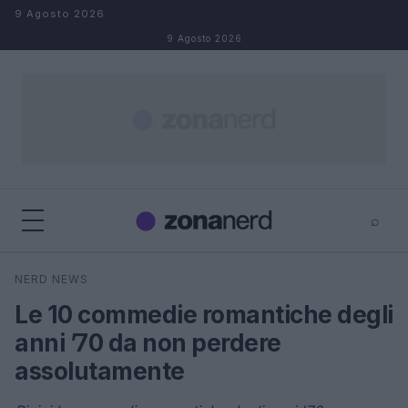
Salta al contenuto
9 Agosto 2026
9 Agosto 2026
⌕
×
⌕
NERD NEWS
Cerca
Le 10 commedie romantiche degli
anni ’70 da non perdere
assolutamente