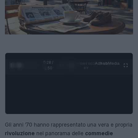
0:29 /
Ad
hub
Media
POWERED
1
/
4
1:50
BY
Gli anni ’70 hanno rappresentato una vera e propria
rivoluzione
nel panorama delle
commedie