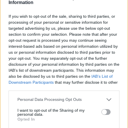
continua a influenzare il cinema contemporaneo,
Information
dimostrando che il vero amore è tanto una fonte di
If you wish to opt-out of the sale, sharing to third parties, or
gioia quanto di
sfide
.
processing of your personal or sensitive information for
targeted advertising by us, please use the below opt-out
section to confirm your selection. Please note that after your
opt-out request is processed you may continue seeing
AUTORE
interest-based ads based on personal information utilized by
Staff
us or personal information disclosed to third parties prior to
your opt-out. You may separately opt-out of the further
disclosure of your personal information by third parties on the
IAB’s list of downstream participants. This information may
also be disclosed by us to third parties on the
IAB’s List of
Downstream Participants
that may further disclose it to other
third parties.
Please note that this website/app uses one or more Google
Personal Data Processing Opt Outs
services and may gather and store information including but
not limited to your visit or usage behaviour. You may click to
I want to opt-out of the Sharing of my
personal data.
grant or deny consent to Google and its third-party tags to
Opted In
use your data for below specified purposes in below Google