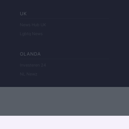
UK
News Hub UK
Lgbtq News
OLANDA
Investeren 24
NL Newz