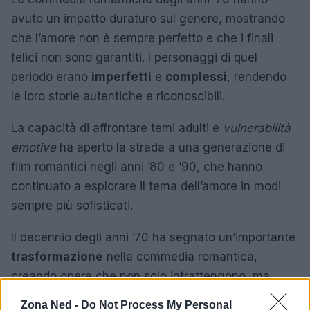
avuto un impatto duraturo sul genere, mostrando
che l’amore non è sempre perfetto e che i finali
felici non sono garantiti. I personaggi di quel
periodo erano
imperfetti
e
complessi
, rendendo
le loro storie autentiche e riconoscibili.
La capacità di affrontare temi adulti e
vulnerabilità
emotive
ha aperto la strada a una generazione di
film romantici negli anni ’80 e ’90, che hanno
continuato a esplorare il tema dell’amore in modi
sempre più sofisticati.
Il decennio degli anni ’70 ha segnato un’importante
trasformazione
nella commedia romantica,
creando opere che non solo intrattengono, ma
invitano anche alla riflessione. La loro eredità
Zona Ned -
Do Not Process My Personal