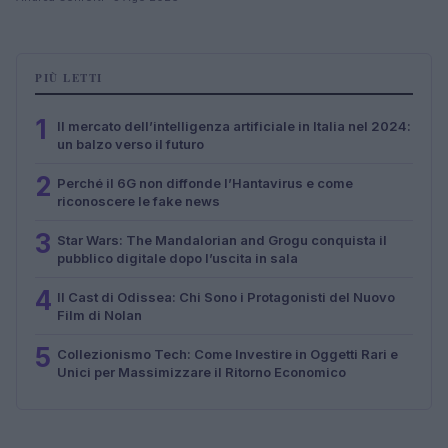
PIÙ LETTI
1
Il mercato dell’intelligenza artificiale in Italia nel 2024:
un balzo verso il futuro
2
Perché il 6G non diffonde l’Hantavirus e come
riconoscere le fake news
3
Star Wars: The Mandalorian and Grogu conquista il
pubblico digitale dopo l’uscita in sala
4
Il Cast di Odissea: Chi Sono i Protagonisti del Nuovo
Film di Nolan
5
Collezionismo Tech: Come Investire in Oggetti Rari e
Unici per Massimizzare il Ritorno Economico