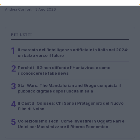
Vigezzo
Andrea Conforti · 5 Ago 2026
PIÙ LETTI
1
Il mercato dell’intelligenza artificiale in Italia nel 2024:
un balzo verso il futuro
2
Perché il 6G non diffonde l’Hantavirus e come
riconoscere le fake news
3
Star Wars: The Mandalorian and Grogu conquista il
pubblico digitale dopo l’uscita in sala
4
Il Cast di Odissea: Chi Sono i Protagonisti del Nuovo
Film di Nolan
5
Collezionismo Tech: Come Investire in Oggetti Rari e
Unici per Massimizzare il Ritorno Economico