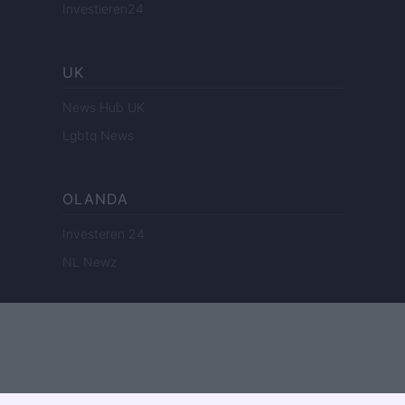
Investieren24
UK
News Hub UK
Lgbtq News
OLANDA
Investeren 24
NL Newz