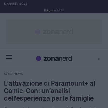
Salta al contenuto
8 Agosto 2026
8 Agosto 2026
⌕
×
⌕
NERD NEWS
Cerca
L’attivazione di Paramount+ al
Comic-Con: un’analisi
dell’esperienza per le famiglie