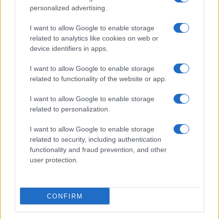
personalized advertising.
I want to allow Google to enable storage
Boom del settore tech italiano: 652 milioni in venture
related to analytics like cookies on web or
capital nel primo semestre 2026
device identifiers in apps.
Andrea Conforti · 6 Ago 2026
I want to allow Google to enable storage
NERD NEWS
related to functionality of the website or app.
I want to allow Google to enable storage
related to personalization.
I want to allow Google to enable storage
related to security, including authentication
functionality and fraud prevention, and other
user protection.
CONFIRM
Malescomics 2026: eventi, ospiti e attività in Valle